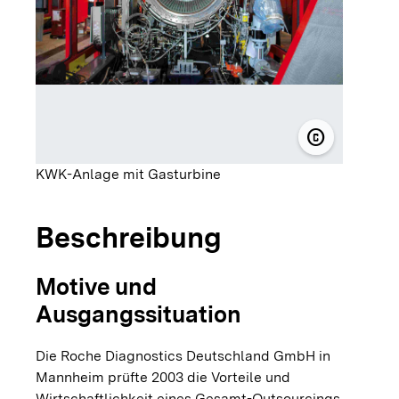
copyright
© Roche Dia
KWK-Anlage mit Gasturbine
Beschreibung
Motive und
Ausgangssituation
Die Roche Diagnostics Deutschland GmbH in
Mannheim prüfte 2003 die Vorteile und
Wirtschaftlichkeit eines Gesamt-Outsourcings