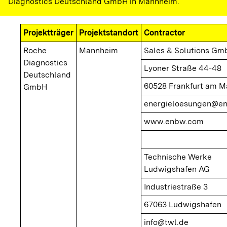
Diagnostics Deutschland GmbH in Mannheim.
Projektträger
Projektstandort
Contractor
Roche
Mannheim
Sales & Solutions Gm
Diagnostics
Lyoner Straße 44-48
Deutschland
60528 Frankfurt am M
GmbH
energieloesungen@e
www.enbw.com
Technische Werke
Ludwigshafen AG
Industriestraße 3
67063 Ludwigshafen
info@twl.de