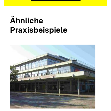
Ähnliche
Praxisbeispiele
arrow_forwar