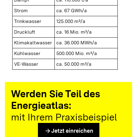
Strom
ca. 67 GWh/a
Trinkwasser
125.000 m³/a
Druckluft
ca. 16 Mio. m³/a
Klimakaltwasser
ca. 36.000 MWh/a
Kühlwasser
500.000 Mio. m³/a
VE-Wasser
ca. 50.000 m³/a
Werden Sie Teil des
Energieatlas:
mit Ihrem Praxisbeispiel
arrow_forward
Jetzt einreichen