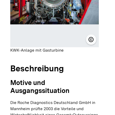
copyright
© Roche Dia
KWK-Anlage mit Gasturbine
Beschreibung
Motive und
Ausgangssituation
Die Roche Diagnostics Deutschland GmbH in
Mannheim prüfte 2003 die Vorteile und
Wirtschaftlichkeit eines Gesamt-Outsourcings