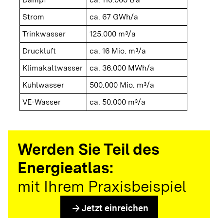
Strom
ca. 67 GWh/a
Trinkwasser
125.000 m³/a
Druckluft
ca. 16 Mio. m³/a
Klimakaltwasser
ca. 36.000 MWh/a
Kühlwasser
500.000 Mio. m³/a
VE-Wasser
ca. 50.000 m³/a
Werden Sie Teil des
Energieatlas:
mit Ihrem Praxisbeispiel
arrow_forward
Jetzt einreichen