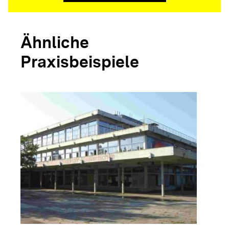
Ähnliche
Praxisbeispiele
arrow_forwar