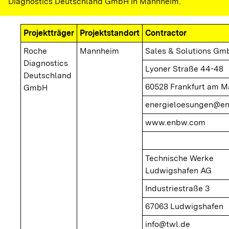
Diagnostics Deutschland GmbH in Mannheim.
Projektträger
Projektstandort
Contractor
Roche
Mannheim
Sales & Solutions Gm
Diagnostics
Lyoner Straße 44-48
Deutschland
60528 Frankfurt am M
GmbH
energieloesungen@e
www.enbw.com
Technische Werke
Ludwigshafen AG
Industriestraße 3
67063 Ludwigshafen
info@twl.de