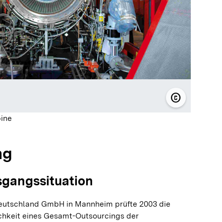
copyright
© Roche Dia
ine
ng
sgangssituation
eutschland GmbH in Mannheim prüfte 2003 die
ichkeit eines Gesamt-Outsourcings der