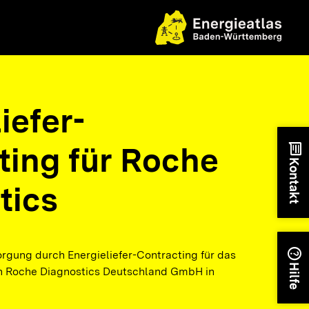
iefer-
ting für Roche
chat
Kontakt
tics
help
rgung durch Energieliefer-Contracting für das
Hilfe
 Roche Diagnostics Deutschland GmbH in