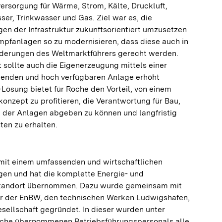
ersorgung für Wärme, Strom, Kälte, Druckluft,
er, Trinkwasser und Gas. Ziel war es, die
en der Infrastruktur zukunftsorientiert umzusetzen
pfanlagen so zu modernisieren, dass diese auch in
derungen des Weltmarktführers gerecht werden.
sollte auch die Eigenerzeugung mittels einer
nenden und hoch verfügbaren Anlage erhöht
Lösung bietet für Roche den Vorteil, von einem
onzept zu profitieren, die Verantwortung für Bau,
b der Anlagen abgeben zu können und langfristig
ten zu erhalten.
it einem umfassenden und wirtschaftlichen
en und hat die komplette Energie- und
tandort übernommen. Dazu wurde gemeinsam mit
r der EnBW, den technischen Werken Ludwigshafen,
sellschaft gegründet. In dieser wurden unter
oche übernommenen Betriebsführungspersonals alle