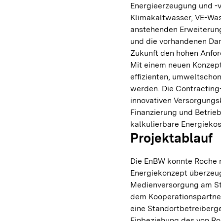
Energieerzeugung und -v
Klimakaltwasser, VE-Wass
anstehenden Erweiterung
und die vorhandenen Dam
Zukunft den hohen Anfor
Mit einem neuen Konzept 
effizienten, umweltscho
werden. Die Contracting-
innovativen Versorgungsk
Finanzierung und Betrie
kalkulierbare Energiekos
Projektablauf
Die EnBW konnte Roche m
Energiekonzept überzeug
Medienversorgung am S
dem Kooperationspartne
eine Standortbetreiberge
Einbeziehung des von R