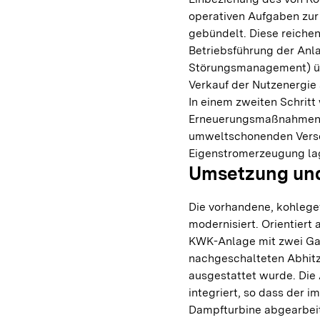
operativen Aufgaben zur
gebündelt. Diese reiche
Betriebsführung der Anl
Störungsmanagement) übe
Verkauf der Nutzenergie
In einem zweiten Schrit
Erneuerungsmaßnahmen u
umweltschonenden Verso
Eigenstromerzeugung la
Umsetzung und
Die vorhandene, kohleg
modernisiert. Orientiert
KWK-Anlage mit zwei Ga
nachgeschalteten Abhitz
ausgestattet wurde. Die 
integriert, so dass der 
Dampfturbine abgearbeit