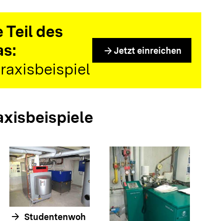
 Teil des
as:
arrow_forward
Jetzt einreichen
raxisbeispiel
axisbeispiele
arrow_forwar
arrow_forward
Studentenwoh