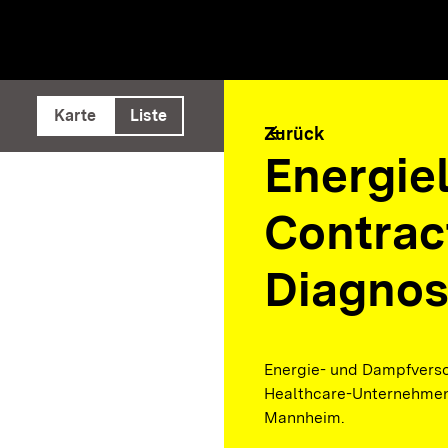
e ausführen
Karte
Liste
arrow_back
Zurück
Energiel
Contrac
Diagnos
Energie- und Dampfverso
Healthcare-Unternehmen
Mannheim.