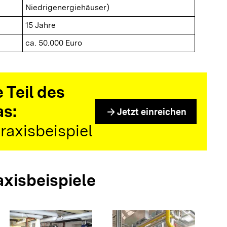
Niedrigenergiehäuser)
15 Jahre
ca. 50.000 Euro
 Teil des
as:
arrow_forward
Jetzt einreichen
raxisbeispiel
axisbeispiele