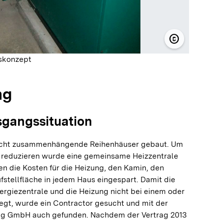
copyright
© Gauß Ener
rskonzept
ng
sgangssituation
acht zusammenhängende Reihenhäuser gebaut. Um
zu reduzieren wurde eine gemeinsame Heizzentrale
n die Kosten für die Heizung, den Kamin, den
stellfläche in jedem Haus eingespart. Damit die
ergiezentrale und die Heizung nicht bei einem oder
egt, wurde ein Contractor gesucht und mit der
ng GmbH auch gefunden. Nachdem der Vertrag 2013