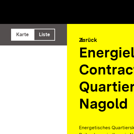
e ausführen
Karte
Liste
arrow_back
Zurück
Energiel
Contrac
Quartie
Nagold
Energetisches Quartiersk