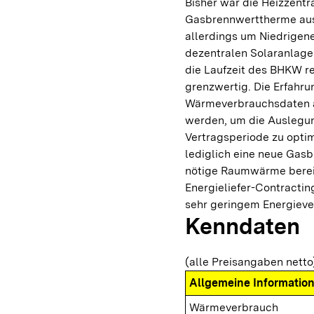
Bisher war die Heizzent
Gasbrennwerttherme ausg
allerdings um Niedrigene
dezentralen Solaranlage
die Laufzeit des BHKW re
grenzwertig. Die Erfahru
Wärmeverbrauchsdaten a
werden, um die Auslegu
Vertragsperiode zu optim
lediglich eine neue Gasbr
nötige Raumwärme bereit 
Energieliefer-Contractin
sehr geringem Energieve
Kenndaten
(alle Preisangaben netto
Allgemeine Informatio
Wärmeverbrauch