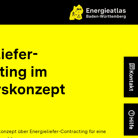
iefer-
ting im
chat
Kontakt
rskonzept
help
Hilfe
onzept über Energieliefer-Contracting für eine