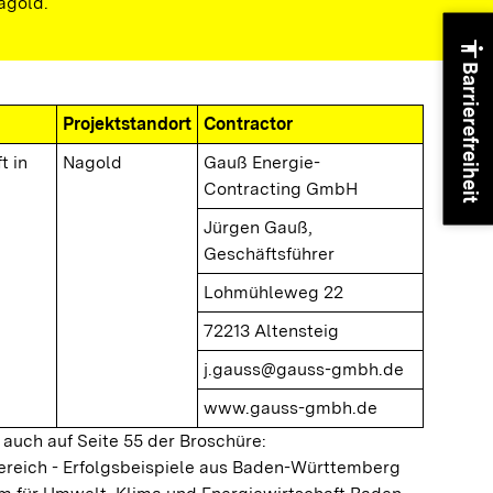
agold.
accessibility
Barrierefreiheit
Projektstandort
Contractor
t in
Nagold
Gauß Energie-
Contracting GmbH
Jürgen Gauß,
Geschäftsführer
Lohmühleweg 22
72213 Altensteig
j.gauss@gauss-gmbh.de
www.gauss-gmbh.de
 auch auf Seite 55 der Broschüre:
ereich - Erfolgsbeispiele aus Baden-Württemberg