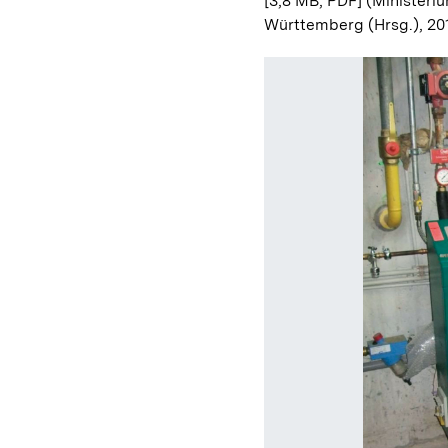
[3,8 MB; PDF]
(Ministeriu
Württemberg (Hrsg.), 20