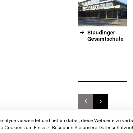
arrow_forward
Staudinger
Gesamtschule
chevron_left
chevron_right
Zur vorhergehenden F
Zur nächsten F
{{#displayPraxisbeispielMap}}
alyse verwendet und helfen dabei, diese Webseite zu verb
e Cookies zum Einsatz.
Besuchen Sie unsere Datenschutzrich
Cookie-Einstellungen
Bar