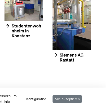
arrow_forwar
arrow_forward
Studentenwoh
nheim in
Konstanz
arrow_forward
Siemens AG
Rastatt
olie springen
olie springen
 {{{body}}} {{/displayPraxisbeispielMap}}
essern. Im
Konfiguration
Alle akzeptieren
tlinie
rierefreiheit
Datenschutz
Impressum