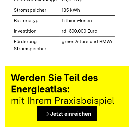
Stromspeicher
135 kWh
Batterietyp
Lithium-Ionen
Investition
rd. 600.000 Euro
Förderung
green2store und BMWi
Stromspeicher
Werden Sie Teil des
Energieatlas:
mit Ihrem Praxisbeispiel
arrow_forward
Jetzt einreichen