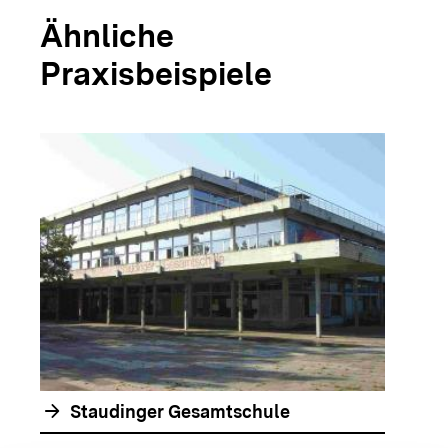
Ähnliche
Praxisbeispiele
arrow_forwar
arrow_forward
Staudinger Gesamtschule