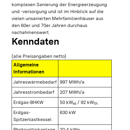
komplexen Sanierung der Energieerzeugung
und -versorgung und ist im Hinblick auf die
vielen unsanierten Mehrfamilienhäuser aus
den 60er und 70er Jahren durchaus
nachahmenswert.
Kenndaten
(alle Preisangaben netto)
Allgemeine
Informationen
Jahreswärmebedarf
997 MWh/a
Jahresstrombedarf
207 MWh/a
Erdgas-BHKW
50 kW
/ 92 kW
el
th
Erdgas-
630 kW
Spitzenlastkessel
Photovoltaikanlage
20,4 kWp