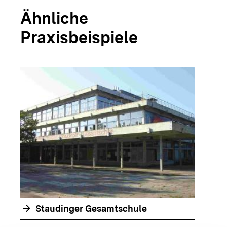
Ähnliche
Praxisbeispiele
arrow_forwar
arrow_forward
Staudinger Gesamtschule