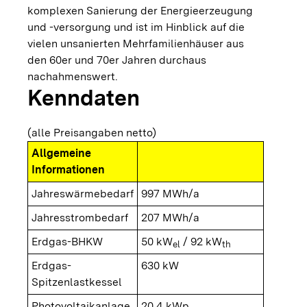
komplexen Sanierung der Energieerzeugung
und -versorgung und ist im Hinblick auf die
vielen unsanierten Mehrfamilienhäuser aus
den 60er und 70er Jahren durchaus
nachahmenswert.
Kenndaten
(alle Preisangaben netto)
Allgemeine
Informationen
Jahreswärmebedarf
997 MWh/a
Jahresstrombedarf
207 MWh/a
Erdgas-BHKW
50 kW
/ 92 kW
el
th
Erdgas-
630 kW
Spitzenlastkessel
Photovoltaikanlage
20,4 kWp