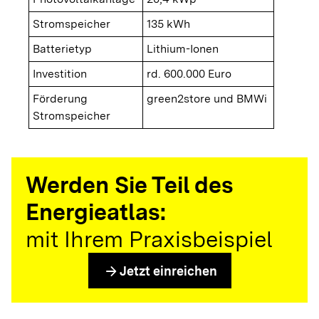
Stromspeicher
135 kWh
Batterietyp
Lithium-Ionen
Investition
rd. 600.000 Euro
Förderung
green2store und BMWi
Stromspeicher
Werden Sie Teil des
Energieatlas:
mit Ihrem Praxisbeispiel
arrow_forward
Jetzt einreichen