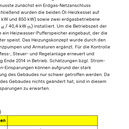
 musste zunächst ein Erdgas-Netzanschluss
chließend wurden die beiden Öl-Heizkessel auf
0 kW und 850 kW) sowie zwei erdgasbetriebene
W
/ 40,4 kW
) installiert. Um die Betriebszeit der
el
th
ein Heizwasser-Pufferspeicher eingebaut, der die
er speist. Das Heizungskonzept wurde durch den
enzpumpen und Armaturen ergänzt. Für die Kontrolle
Mess-, Steuer- und Regelanlage erneuert und
ng Ende 2014 in Betrieb. Schätzungen bzgl. Strom-
n-Einsparungen können aufgrund der stark
ung des Gebäudes nur schwer getroffen werden. Da
 des Gebäudes nichts geändert hat, sind in diesem
nsparungen zu erwarten.
)
nen