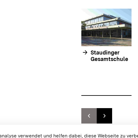
arrow_forward
Staudinger
Gesamtschule
chevron_left
chevron_right
Zur vorhergehenden F
Zur nächsten F
{{#displayPraxisbeispielMap}}
alyse verwendet und helfen dabei, diese Webseite zu verb