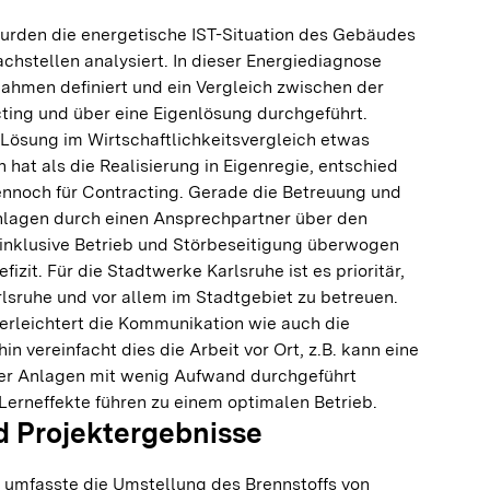
wurden die energetische IST-Situation des Gebäudes
hstellen analysiert. In dieser Energiediagnose
men definiert und ein Vergleich zwischen der
ing und über eine Eigenlösung durchgeführt.
Lösung im Wirtschaftlichkeitsvergleich etwas
 hat als die Realisierung in Eigenregie, entschied
ennoch für Contracting. Gerade die Betreuung und
nlagen durch einen Ansprechpartner über den
nklusive Betrieb und Störbeseitigung überwogen
zit. Für die Stadtwerke Karlsruhe ist es prioritär,
lsruhe und vor allem im Stadtgebiet zu betreuen.
erleichtert die Kommunikation wie auch die
n vereinfacht dies die Arbeit vor Ort, z.B. kann eine
er Anlagen mit wenig Aufwand durchgeführt
 Lerneffekte führen zu einem optimalen Betrieb.
 Projektergebnisse
mfasste die Umstellung des Brennstoffs von