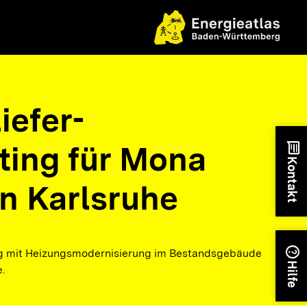
iefer-
ting für Mona
chat
Kontakt
n Karlsruhe
help
ng mit Heizungsmodernisierung im Bestandsgebäude
Hilfe
.