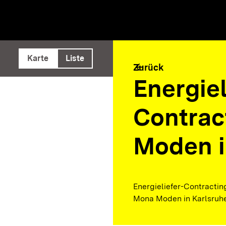
e ausführen
Karte
Liste
arrow_back
Zurück
Energiel
Contrac
Moden i
Energieliefer-Contracti
Mona Moden in Karlsruhe