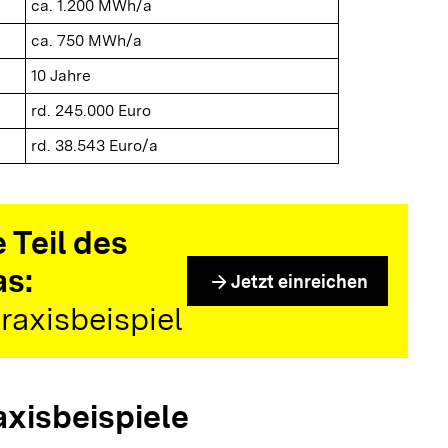
ca. 1.200 MWh/a
ca. 750 MWh/a
10 Jahre
rd. 245.000 Euro
rd. 38.543 Euro/a
 Teil des
as:
arrow_forward
Jetzt einreichen
raxisbeispiel
axisbeispiele