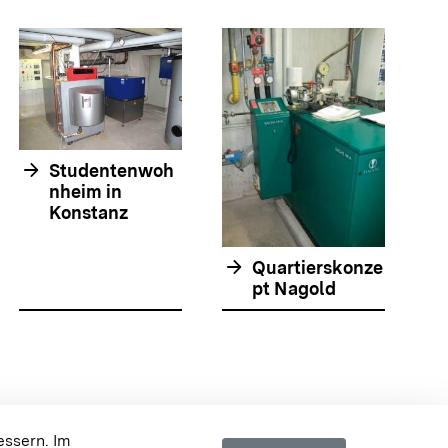
arrow_forwar
arrow_forward
Studentenwoh
nheim in
Konstanz
arrow_forward
Quartierskonze
pt Nagold
olie springen
olie springen
 {{{body}}} {{/displayPraxisbeispielMap}}
essern. Im