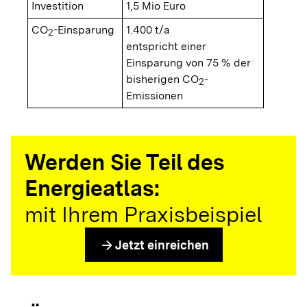
Investition
1,5 Mio Euro
CO
-Einsparung
1.400 t/a
2
entspricht einer
Einsparung von 75 % der
bisherigen CO
-
2
Emissionen
Werden Sie Teil des
Energieatlas:
mit Ihrem Praxisbeispiel
arrow_forward
Jetzt einreichen