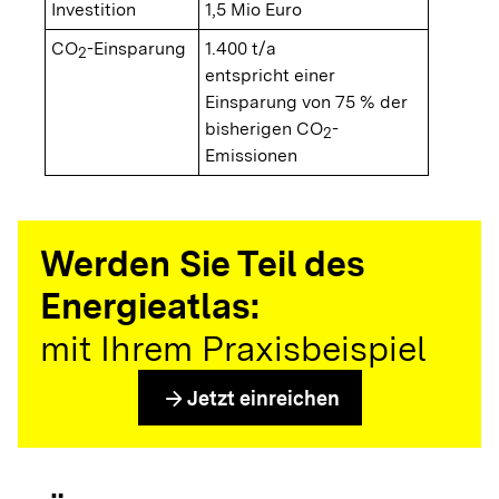
Investition
1,5 Mio Euro
CO
-Einsparung
1.400 t/a
2
entspricht einer
Einsparung von 75 % der
bisherigen CO
-
2
Emissionen
Werden Sie Teil des
Energieatlas:
mit Ihrem Praxisbeispiel
arrow_forward
Jetzt einreichen