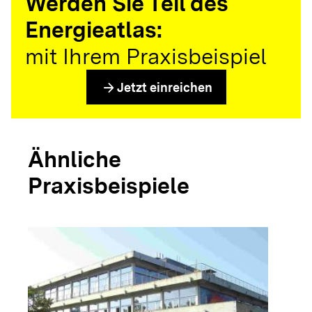
Werden Sie Teil des
Energieatlas:
mit Ihrem Praxisbeispiel
arrow_forward
Jetzt einreichen
Ähnliche
Praxisbeispiele
arrow_forwar