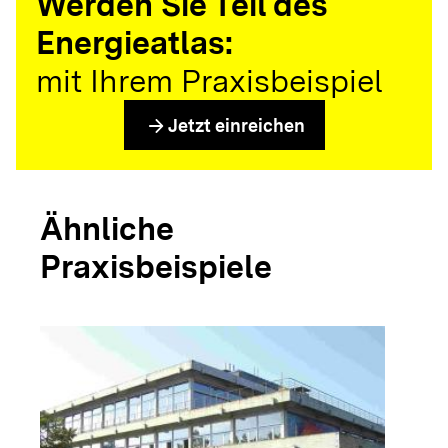
Werden Sie Teil des
Energieatlas:
mit Ihrem Praxisbeispiel
arrow_forward
Jetzt einreichen
Ähnliche
Praxisbeispiele
arrow_forwar