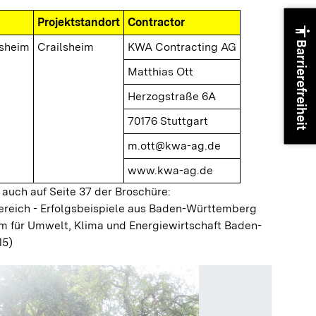
Projektstandort
Contractor
accessibility
Barrierefreiheit
lsheim
Crailsheim
KWA Contracting AG
Matthias Ott
Herzogstraße 6A
70176 Stuttgart
m.ott@kwa-ag.de
www.kwa-ag.de
 auch auf Seite 37 der Broschüre:
ereich - Erfolgsbeispiele aus Baden-Württemberg
m für Umwelt, Klima und Energiewirtschaft Baden-
15)