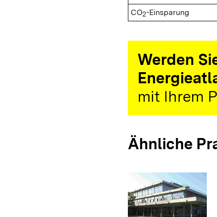
CO
-Einsparung
2
Werden Sie
Energieatl
mit Ihrem P
Ähnliche Pr