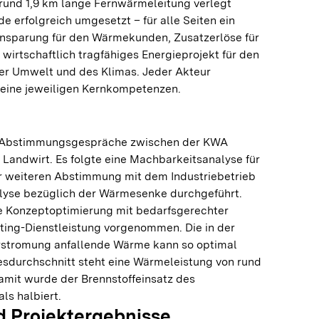
rund 1,9 km lange Fernwärmeleitung verlegt
e erfolgreich umgesetzt – für alle Seiten ein
nsparung für den Wärmekunden, Zusatzerlöse für
 wirtschaftlich tragfähiges Energieprojekt für den
er Umwelt und des Klimas. Jeder Akteur
 seine jeweiligen Kernkompetenzen.
es Abstimmungsgespräche zwischen der KWA
Landwirt. Es folgte eine Machbarkeitsanalyse für
er weiteren Abstimmung mit dem Industriebetrieb
lyse bezüglich der Wärmesenke durchgeführt.
e Konzeptoptimierung mit bedarfsgerechter
ing-Dienstleistung vorgenommen. Die in der
rstromung anfallende Wärme kann so optimal
esdurchschnitt steht eine Wärmeleistung von rund
amit wurde der Brennstoffeinsatz des
ls halbiert.
 Projektergebnisse