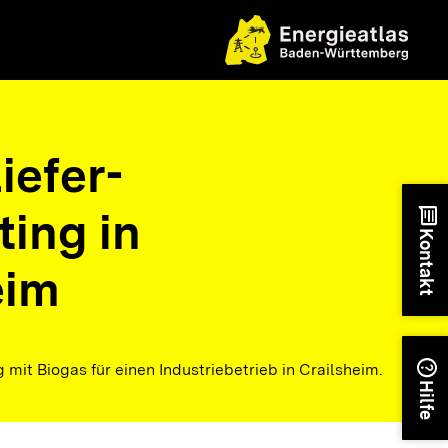
iefer-
ting in
chat
Kontakt
eim
help
 mit Biogas für einen Industriebetrieb in Crailsheim.
Hilfe