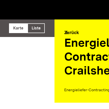
e ausführen
Karte
Liste
arrow_back
Zurück
Energiel
Contrac
Crailsh
Energieliefer-Contracting