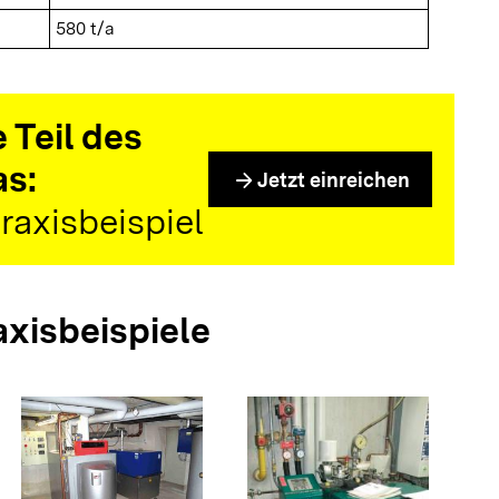
580 t/a
 Teil des
as:
arrow_forward
Jetzt einreichen
raxisbeispiel
axisbeispiele
arrow_forwar