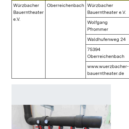
Würzbacher
Oberreichenbach
Würzbacher
Bauerntheater
Bauerntheater e.V.
e.V.
Wolfgang
Pfrommer
Waldhufenweg 24
75394
Oberreichenbach
www.wuerzbacher-
bauerntheater.de
Sole-W