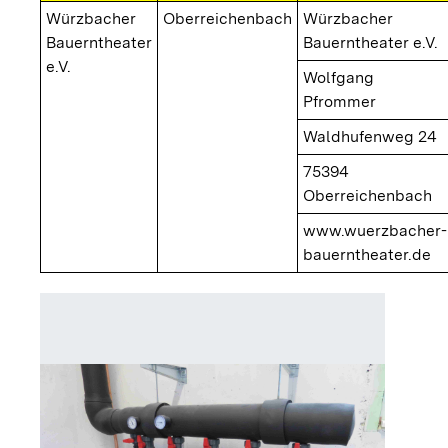
Würzbacher
Oberreichenbach
Würzbacher
Bauerntheater
Bauerntheater e.V.
e.V.
Wolfgang
Pfrommer
Waldhufenweg 24
75394
Oberreichenbach
www.wuerzbacher-
bauerntheater.de
Sole-W