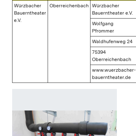
Würzbacher
Oberreichenbach
Würzbacher
Bauerntheater
Bauerntheater e.V.
e.V.
Wolfgang
Pfrommer
Waldhufenweg 24
75394
Oberreichenbach
www.wuerzbacher-
bauerntheater.de
Sole-W