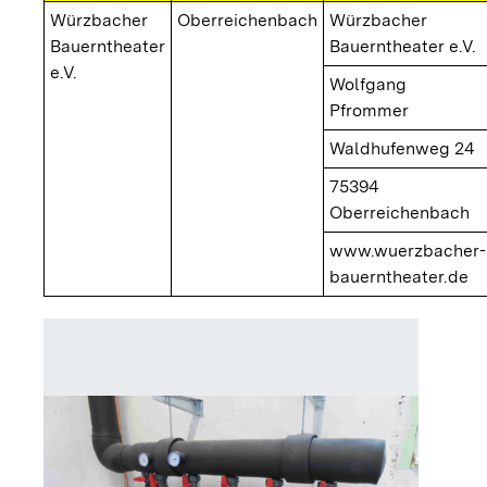
Würzbacher
Oberreichenbach
Würzbacher
Bauerntheater
Bauerntheater e.V.
e.V.
Wolfgang
Pfrommer
Waldhufenweg 24
75394
Oberreichenbach
www.wuerzbacher-
bauerntheater.de
Sole-W