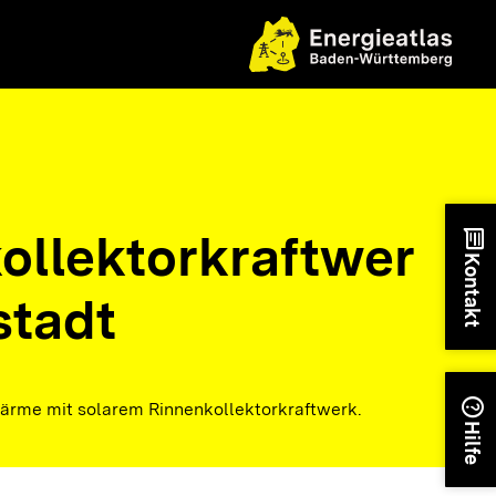
ollektorkraftwer
chat
Kontakt
stadt
help
rme mit solarem Rinnenkollektorkraftwerk.
Hilfe