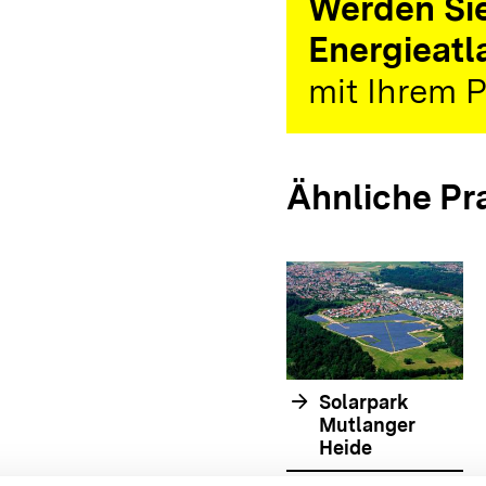
Werden Sie
Energieatl
mit Ihrem P
Ähnliche Pr
arrow_forward
Solarpark
Mutlanger
Heide