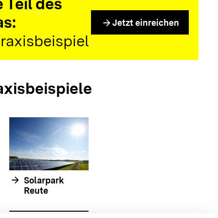
 Teil des
as:
arrow_forward
Jetzt einreichen
raxisbeispiel
axisbeispiele
arrow_forward
Solarpark
Reute