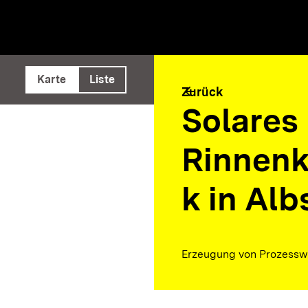
e ausführen
Karte
Liste
arrow_back
Zurück
Solares
Rinnenk
k in Alb
Erzeugung von Prozesswä