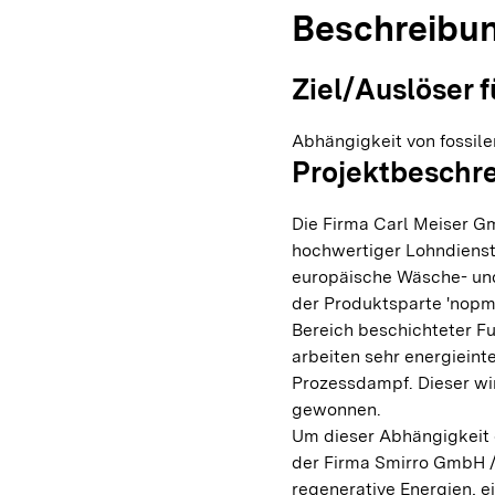
Beschreibu
Ziel/Auslöser f
Abhängigkeit von fossile
Projektbeschr
Die Firma Carl Meiser Gm
hochwertiger Lohndienstl
europäische Wäsche- und 
der Produktsparte 'nopma
Bereich beschichteter F
arbeiten sehr energieint
Prozessdampf. Dieser wir
gewonnen.
Um dieser Abhängigkeit 
der Firma Smirro GmbH / 
regenerative Energien, ei