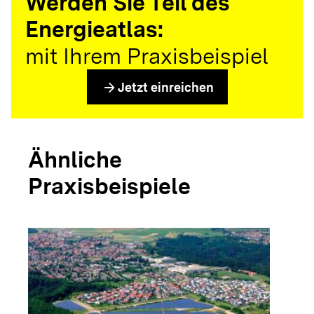
Werden Sie Teil des
Energieatlas:
mit Ihrem Praxisbeispiel
arrow_forward
Jetzt einreichen
Ähnliche
Praxisbeispiele
arrow_forwar