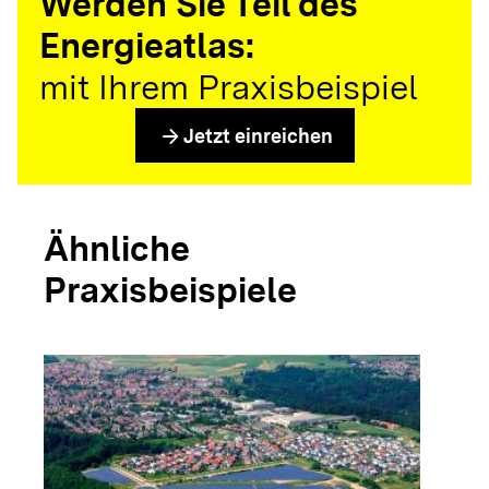
Werden Sie Teil des
Energieatlas:
mit Ihrem Praxisbeispiel
arrow_forward
Jetzt einreichen
Ähnliche
Praxisbeispiele
arrow_forwar