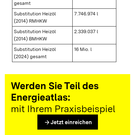
gesamt
Substitution Heizöl
7.746.974 l
(2014) RMHKW
Substitution Heizöl
2.339.037 l
(2014) BMHKW
Substitution Heizöl
16 Mio. l
(2024) gesamt
Werden Sie Teil des
Energieatlas:
mit Ihrem Praxisbeispiel
arrow_forward
Jetzt einreichen