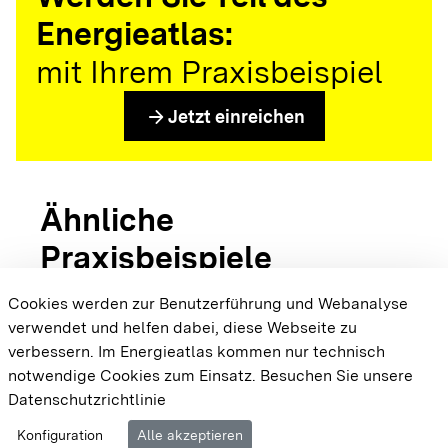
Energieatlas:
mit Ihrem Praxisbeispiel
arrow_forward
Jetzt einreichen
Ähnliche
Praxisbeispiele
Cookies werden zur Benutzerführung und Webanalyse
verwendet und helfen dabei, diese Webseite zu
{{#displayPraxisbeispielMap}} {{{body}}}
verbessern. Im Energieatlas kommen nur technisch
{{/displayPraxisbeispielMap}}
notwendige Cookies zum Einsatz.
Besuchen Sie unsere
Datenschutzrichtlinie
Cookie-Einstellungen
Barrierefreiheit
Datenschutz
Konfiguration
Alle akzeptieren
Impressum