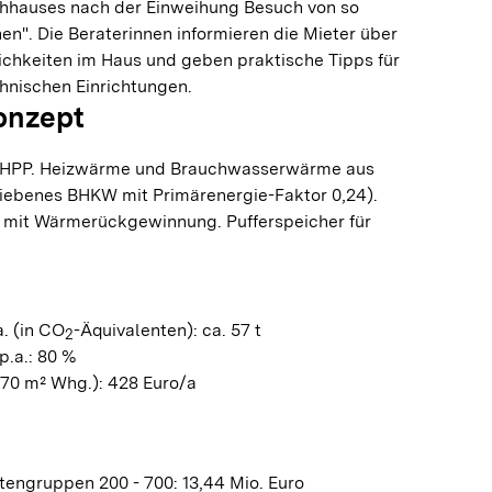
hhauses nach der Einweihung Besuch von so
n". Die Beraterinnen informieren die Mieter über
ichkeiten im Haus und geben praktische Tipps für
nischen Einrichtungen.
onzept
PHPP. Heizwärme und Brauchwasserwärme aus
ebenes BHKW mit Primärenergie-Faktor 0,24).
 mit Wärmerückgewinnung. Pufferspeicher für
. (in CO
-Äquivalenten): ca. 57 t
2
p.a.: 80 %
70 m² Whg.): 428 Euro/a
engruppen 200 - 700: 13,44 Mio. Euro