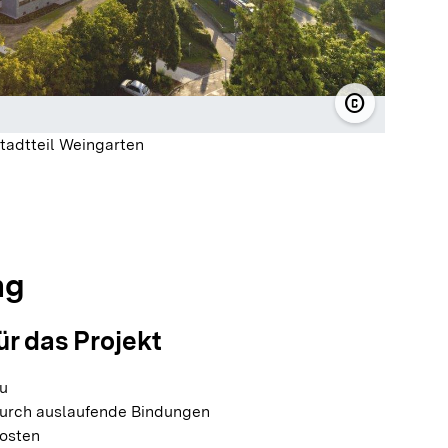
copyright
© Freiburge
tadtteil Weingarten
olie springen
olie springen
ng
ür das Projekt
u
durch auslaufende Bindungen
osten