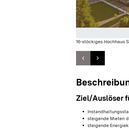
16-stöckiges Hochhaus S
chevron_left
chevron_right
Zur vorhergehenden F
Zur nächsten F
Beschreibu
Ziel/Auslöser f
Instandhaltungssta
steigende Mieten 
steigende Energiek