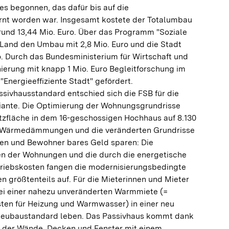
s begonnen, das dafür bis auf die
rnt worden war. Insgesamt kostete der Totalumbau
rund 13,44 Mio. Euro. Über das Programm "Soziale
 Land den Umbau mit 2,8 Mio. Euro und die Stadt
ro. Durch das Bundesministerium für Wirtschaft und
ierung mit knapp 1 Mio. Euro Begleitforschung im
nergieeffiziente Stadt" gefördert.
ssivhausstandard entschied sich die FSB für die
iante. Die Optimierung der Wohnungsgrundrisse
tzfläche in dem 16-geschossigen Hochhaus auf 8.130
n Wärmedämmungen und die veränderten Grundrisse
en und Bewohner bares Geld sparen: Die
n der Wohnungen und die durch die energetische
riebskosten fangen die modernisierungsbedingte
 größtenteils auf. Für die Mieterinnen und Mieter
bei einer nahezu unveränderten Warmmiete (=
ten für Heizung und Warmwasser) in einer neu
Neubaustandard leben. Das Passivhaus kommt dank
der Wände, Decken und Fenster mit einem