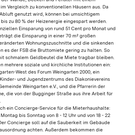
im Vergleich zu konventionellen Häusern aus. Da
Abluft genutzt wird, können bei umsichtigem
 bis zu 80 % der Heizenergie eingespart werden.
nanziellen Einsparung von rund 51 Cent pro Monat und
trägt die Einsparung in einer 70 m² großen
veränderten Wohnungszuschnitte und die sinkenden
 es der FSB die Bruttomiete gering zu halten. So
mit schmalem Geldbeutel die Miete tragbar bleiben.
 mehrere soziale und kirchliche Institutionen ein:
ngarten-West des Forum Weingarten 2000, ein
 Kinder- und Jugendzentrums des Diakonievereins
Gemeinde Weingarten e.V., und die Pfarrerin der
e, die von der Bugginger Straße aus ihre Arbeit für
.
ch ein Concierge-Service für die Mieterhaushalte:
 Montag bis Sonntag von 8 - 12 Uhr und von 18 - 22
Der Concierge soll auf die Sauberkeit im Gebäude
 Hausordnung achten. Außerdem bekommen die