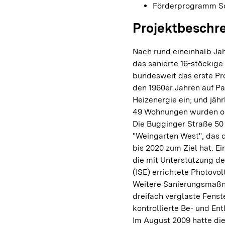
Förderprogramm So
Projektbeschr
Nach rund eineinhalb Jah
das sanierte 16-stöckige
bundesweit das erste Pr
den 1960er Jahren auf P
Heizenergie ein; und jäh
49 Wohnungen wurden oh
Die Bugginger Straße 50
"Weingarten West", das 
bis 2020 zum Ziel hat. E
die mit Unterstützung de
(ISE) errichtete Photovo
Weitere Sanierungsmaß
dreifach verglaste Fenst
kontrollierte Be- und E
Im August 2009 hatte di