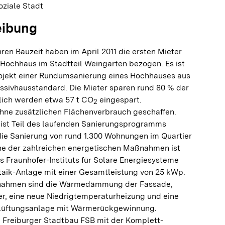
ziale Stadt
eibung
ren Bauzeit haben im April 2011 die ersten Mieter
 Hochhaus im Stadtteil Weingarten bezogen. Es ist
ojekt einer Rundumsanierung eines Hochhauses aus
assivhausstandard. Die Mieter sparen rund 80 % der
rlich werden etwa 57 t CO
eingespart.
2
ne zusätzlichen Flächenverbrauch geschaffen.
 ist Teil des laufenden Sanierungsprogramms
die Sanierung von rund 1.300 Wohnungen im Quartier
ine der zahlreichen energetischen Maßnahmen ist
s Fraunhofer-Instituts für Solare Energiesysteme
ltaik-Anlage mit einer Gesamtleistung von 25 kWp.
nahmen sind die Wärmedämmung der Fassade,
er, eine neue Niedrigtemperaturheizung und eine
ntlüftungsanlage mit Wärmerückgewinnung.
e Freiburger Stadtbau FSB mit der Komplett-