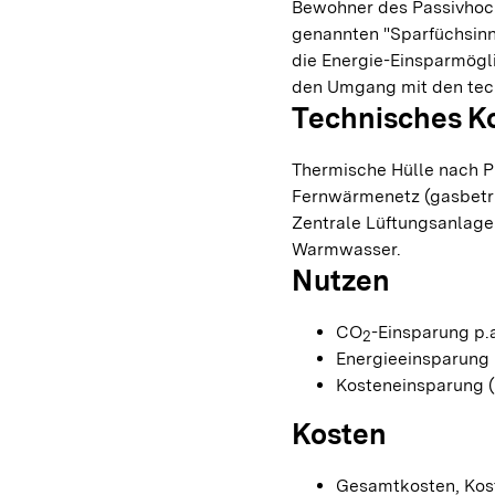
Bewohner des Passivhoc
genannten "Sparfüchsinne
die Energie-Einsparmögl
den Umgang mit den tech
Technisches K
Thermische Hülle nach 
Fernwärmenetz (gasbetri
Zentrale Lüftungsanlage
Warmwasser.
Nutzen
CO
-Einsparung p.a
2
Energieeinsparung 
Kosteneinsparung (
Kosten
Gesamtkosten, Kost