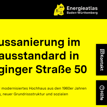
ssanierung im
ausstandard in
chat
Kontakt
ginger Straße 50
help
 modernisiertes Hochhaus aus den 1960er Jahren
Hilfe
g, neuer Grundrissstruktur und sozialen