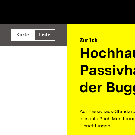
e ausführen
Karte
Liste
arrow_back
Zurück
Hochhau
Passivh
der Bug
Auf Passivhaus-Standard
einschließlich Monitorin
Einrichtungen.