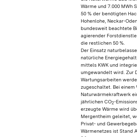
Wärme und 7.000 MWh St
50 % der benötigten Hac
Hohenlohe, Neckar-Oden
bundesweit beachtete Bio
agierender Forstdienstlei
die restlichen 50 %.
Der Einsatz naturbelasse
natürliche Energiegehalt
mittels KWK und integri
umgewandelt wird. Zur D
Wartungsarbeiten werde
zugeschaltet. Bei einem
Naturwärmekraftwerk ein
jährlichen CO
-Emissions
2
erzeugte Wärme wird übe
Mergentheim geleitet, wo
Privat- und Gewerbegeb
Wärmenetzes ist Stand A