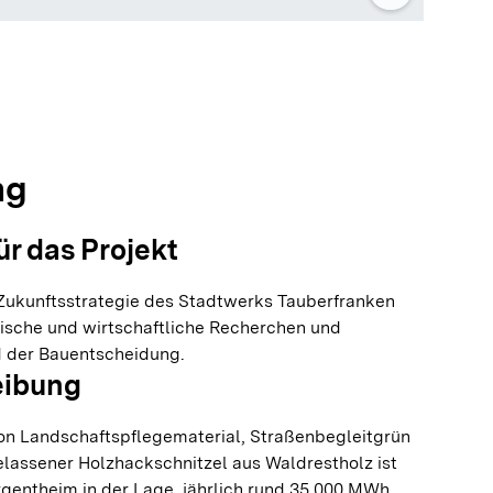
olie springen
olie springen
ng
ür das Projekt
ukunftsstrategie des Stadtwerks Tauberfranken
nische und wirtschaftliche Recherchen und
 der Bauentscheidung.
eibung
n Landschaftspflegematerial, Straßenbegleitgrün
elassener Holzhackschnitzel aus Waldrestholz ist
entheim in der Lage, jährlich rund 35.000 MWh