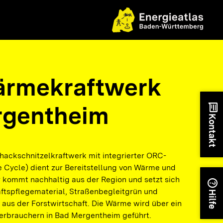
ärmekraftwerk
rgentheim
chat
Kontakt
ackschnitzelkraftwerk mit integrierter ORC-
e Cycle) dient zur Bereitstellung von Wärme und
r kommt nachhaltig aus der Region und setzt sich
help
tspflegematerial, Straßenbegleitgrün und
Hilfe
aus der Forstwirtschaft. Die Wärme wird über ein
rbrauchern in Bad Mergentheim geführt.