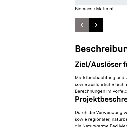
Biomasse Material
chevron_left
chevron_right
Zur vorhergehenden F
Zur nächsten F
Beschreibu
Ziel/Auslöser f
Marktbeobachtung und Z
sowie ausführliche tech
Berechnungen im Vorfeld
Projektbeschr
Durch die Verwendung vo
sowie regionaler, naturb
die Naturwärme Bad Merg