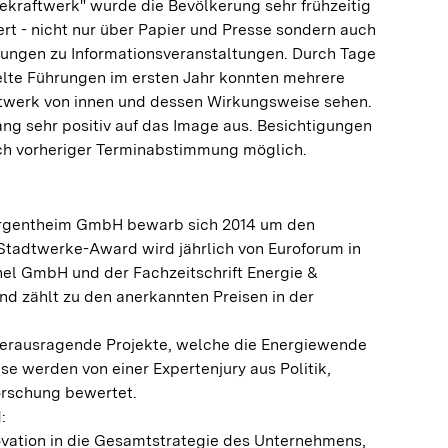
kraftwerk" wurde die Bevölkerung sehr frühzeitig
iert - nicht nur über Papier und Presse sondern auch
dungen zu Informationsveranstaltungen. Durch Tage
elte Führungen im ersten Jahr konnten mehrere
twerk von innen und dessen Wirkungsweise sehen.
ng sehr positiv auf das Image aus. Besichtigungen
ch vorheriger Terminabstimmung möglich.
rgentheim GmbH bewarb sich 2014 um den
tadtwerke-Award wird jährlich von Euroforum in
nel GmbH und der Fachzeitschrift Energie &
d zählt zu den anerkannten Preisen in der
erausragende Projekte, welche die Energiewende
se werden von einer Expertenjury aus Politik,
orschung bewertet.
:
novation in die Gesamtstrategie des Unternehmens,