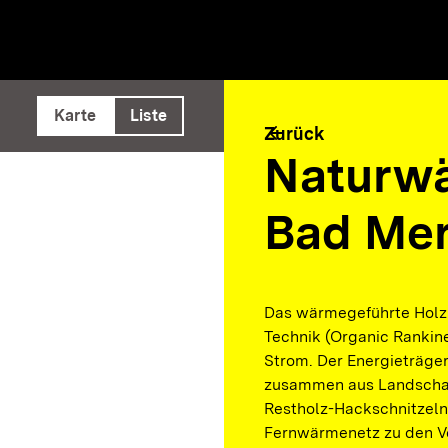
e ausführen
Karte
Liste
arrow_back
Zurück
Naturw
Bad Me
Das wärmegeführte Holzh
Technik (Organic Rankin
Strom. Der Energieträge
zusammen aus Landschaf
Restholz-Hackschnitzeln 
Fernwärmenetz zu den Ve