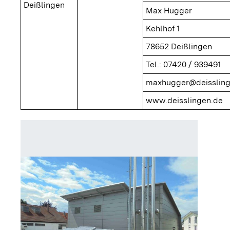
Deißlingen
Max Hugger
Kehlhof 1
78652 Deißlingen
Tel.: 07420 / 939491
maxhugger@deissling
www.deisslingen.de
Heizzent