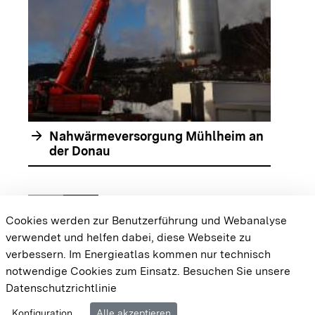
arrow_forward
Nahwärmeversorgung Mühlheim an
der Donau
chevron_left
chevron_right
Zur vorhergehenden Folie springen
Zur nächsten Folie springen
Cookies werden zur Benutzerführung und Webanalyse
verwendet und helfen dabei, diese Webseite zu
{{#displayPraxisbeispielMap}} {{{body}}}
verbessern. Im Energieatlas kommen nur technisch
{{/displayPraxisbeispielMap}}
notwendige Cookies zum Einsatz.
Besuchen Sie unsere
Datenschutzrichtlinie
Cookie-Einstellungen
Barrierefreiheit
Datenschutz
Konfiguration
Alle akzeptieren