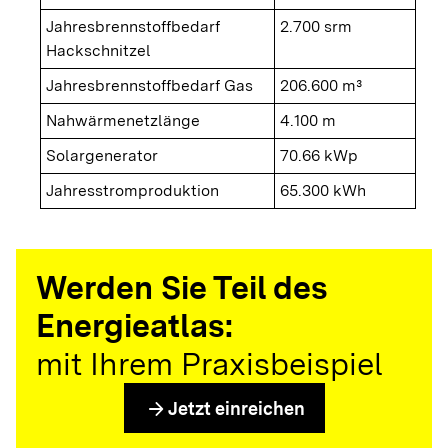
Jahresbrennstoffbedarf
2.700 srm
Hackschnitzel
Jahresbrennstoffbedarf Gas
206.600 m³
Nahwärmenetzlänge
4.100 m
Solargenerator
70.66 kWp
Jahresstromproduktion
65.300 kWh
Werden Sie Teil des
Energieatlas:
mit Ihrem Praxisbeispiel
arrow_forward
Jetzt einreichen