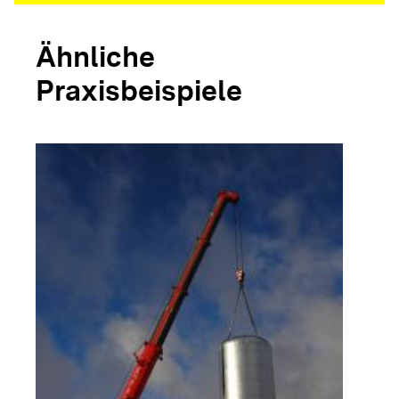
Ähnliche
Praxisbeispiele
arrow_forwar