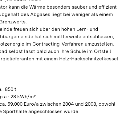
or kann die Wärme besonders sauber und effizient
ubgehalt des Abgases liegt bei weniger als einem
 Grenzwerts.
einde freuen sich über den hohen Lern- und
chbargemeinde hat sich mittlerweile entschlossen,
Holzenergie im Contracting-Verfahren umzustellen.
d selbst lässt bald auch ihre Schule im Ortsteil
ergielieferanten mit einem Holz-Hackschnitzelkessel
.: 850 t
p.a.: 28 kWh/m²
ca. 59.000 Euro/a zwischen 2004 und 2008, obwohl
ue Sporthalle angeschlossen wurde.