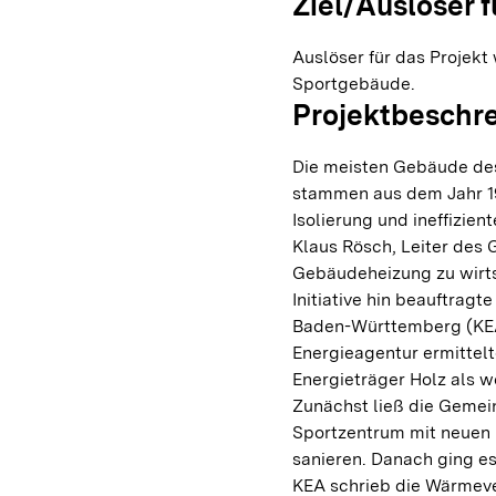
Ziel/Auslöser f
Auslöser für das Projekt
Sportgebäude.
Projektbeschr
Die meisten Gebäude des
stammen aus dem Jahr 1
Isolierung und ineffizie
Klaus Rösch, Leiter des 
Gebäudeheizung zu wirts
Initiative hin beauftrag
Baden-Württemberg (KEA),
Energieagentur ermittel
Energieträger Holz als w
Zunächst ließ die Gemei
Sportzentrum mit neuen
sanieren. Danach ging es
KEA schrieb die Wärmeve