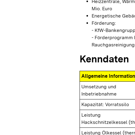
Heizzentrale, Wärm
Mio. Euro
Energetische Gebäu
Förderung:
- KfW-Bankengruppe
- Förderprogramm 
Rauchgasreinigung
Kenndaten
Allgemeine Informatio
Umsetzung und
Inbetriebnahme
Kapazität: Vorratssilo
Leistung
Hackschnitzelkessel (t
Leistung Ölkessel (ther