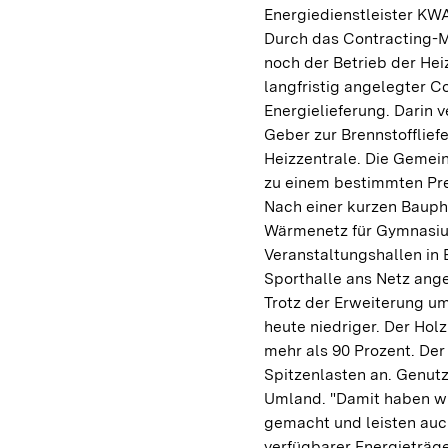
Energiedienstleister KW
Durch das Contracting-M
noch der Betrieb der He
langfristig angelegter C
Energielieferung. Darin v
Geber zur Brennstofflie
Heizzentrale. Die Gemein
zu einem bestimmten Pre
Nach einer kurzen Bauph
Wärmenetz für Gymnasium
Veranstaltungshallen in 
Sporthalle ans Netz ang
Trotz der Erweiterung u
heute niedriger. Der Ho
mehr als 90 Prozent. Der
Spitzenlasten an. Genut
Umland. "Damit haben wi
gemacht und leisten auc
verfügbarer Energieträge