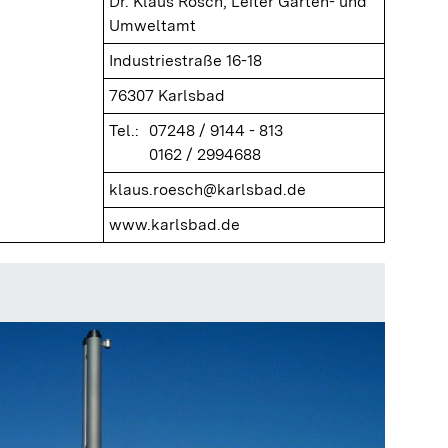
Dr. Klaus Rösch, Leiter Garten- und
Umweltamt
Industriestraße 16-18
76307 Karlsbad
Tel.:
07248 / 9144 - 813
0162 / 2994688
klaus.roesch@karlsbad.de
www.karlsbad.de