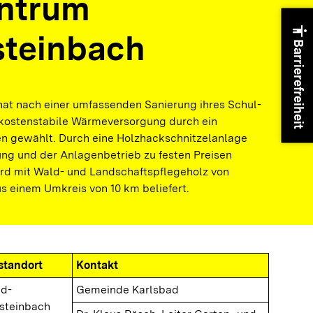
ntrum
accessibility
teinbach
Barrierefreiheit
at nach einer umfassenden Sanierung ihres Schul-
kostenstabile Wärmeversorgung durch ein
n gewählt. Durch eine Holzhackschnitzelanlage
ng und der Anlagenbetrieb zu festen Preisen
ird mit Wald- und Landschaftspflegeholz von
us einem Umkreis von 10 km beliefert.
standort
Kontakt
ad-
Gemeinde Karlsbad
steinbach