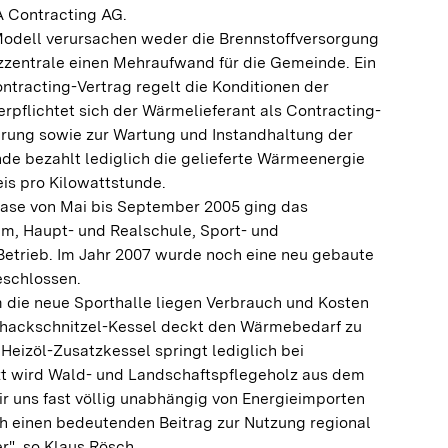
A Contracting AG.
odell verursachen weder die Brennstoffversorgung
izzentrale einen Mehraufwand für die Gemeinde. Ein
ontracting-Vertrag regelt die Konditionen der
erpflichtet sich der Wärmelieferant als Contracting-
ferung sowie zur Wartung und Instandhaltung der
de bezahlt lediglich die gelieferte Wärmeenergie
is pro Kilowattstunde.
ase von Mai bis September 2005 ging das
, Haupt- und Realschule, Sport- und
Betrieb. Im Jahr 2007 wurde noch eine neu gebaute
eschlossen.
m die neue Sporthalle liegen Verbrauch und Kosten
lzhackschnitzel-Kessel deckt den Wärmebedarf zu
 Heizöl-Zusatzkessel springt lediglich bei
zt wird Wald- und Landschaftspflegeholz aus dem
r uns fast völlig unabhängig von Energieimporten
h einen bedeutenden Beitrag zur Nutzung regional
r", so Klaus Rösch.