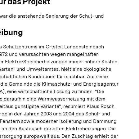
ür das Projekt
 war die anstehende Sanierung der Schul- und
eibung
 Schulzentrums im Ortsteil Langensteinbach
972 und verursachten wegen mangelhafter
nter Elektro-Speicherheizungen immer höhere Kosten.
Garten- und Umweltamtes, hielt eine ökologische
chaftlichen Konditionen für machbar. Auf seine
te die Gemeinde die Klimaschutz- und Energieagentur
 eine wirtschaftliche Lösung zu finden. "Die
te daraufhin eine Warmwasserheizung mit dem
eitaus günstigste Variante", resümiert Klaus Rösch.
nde in den Jahren 2003 und 2004 das Schul- und
 Fenstern sowie moderner Isolierung und Dämmung
 an den Austausch der alten Elektroheizungen. Die
rsorgung europaweit aus. Den Zuschlag erhielt der