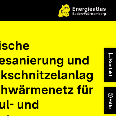
ische
esanierung und
chat
Kontakt
kschnitzelanlag
ahwärmenetz für
help
ul- und
Hilfe