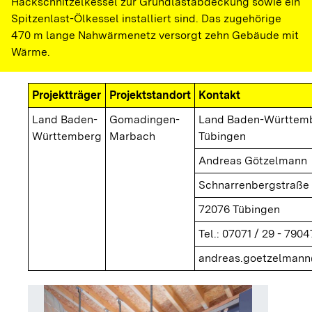
Hackschnitzelkessel zur Grundlastabdeckung sowie ein
Spitzenlast-Ölkessel installiert sind. Das zugehörige
470 m lange Nahwärmenetz versorgt zehn Gebäude mit
Wärme.
Projektträger
Projektstandort
Kontakt
Land Baden-
Gomadingen-
Land Baden-Württem
Württemberg
Marbach
Tübingen
Andreas Götzelmann
Schnarrenbergstraße 
72076 Tübingen
Tel.: 07071 / 29 - 7904
andreas.goetzelmann
Lager H