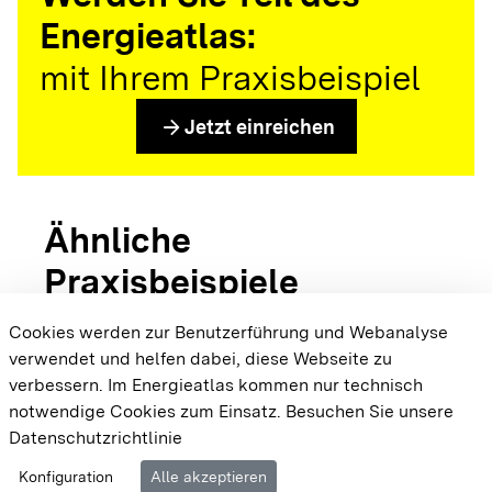
Energieatlas:
mit Ihrem Praxisbeispiel
arrow_forward
Jetzt einreichen
Ähnliche
Praxisbeispiele
Cookies werden zur Benutzerführung und Webanalyse
verwendet und helfen dabei, diese Webseite zu
{{#displayPraxisbeispielMap}} {{{body}}}
verbessern. Im Energieatlas kommen nur technisch
{{/displayPraxisbeispielMap}}
notwendige Cookies zum Einsatz.
Besuchen Sie unsere
Datenschutzrichtlinie
Cookie-Einstellungen
Barrierefreiheit
Datenschutz
Konfiguration
Alle akzeptieren
Impressum