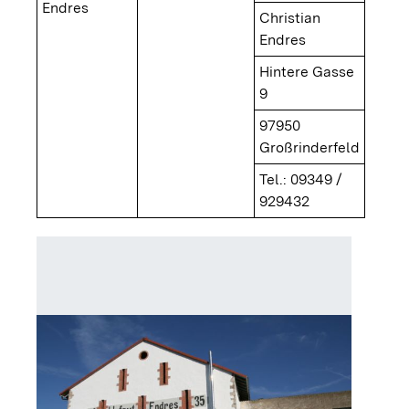
Endres
Christian
Endres
Hintere Gasse
9
97950
Großrinderfeld
Tel.: 09349 /
929432
Pappeln