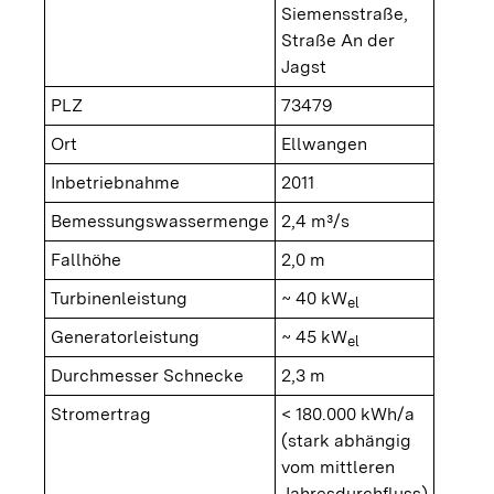
Siemensstraße,
Straße An der
Jagst
PLZ
73479
Ort
Ellwangen
Inbetriebnahme
2011
Bemessungswassermenge
2,4 m³/s
Fallhöhe
2,0 m
Turbinenleistung
~ 40 kW
el
Generatorleistung
~ 45 kW
el
Durchmesser Schnecke
2,3 m
Stromertrag
< 180.000 kWh/a
(stark abhängig
vom mittleren
Jahresdurchfluss)