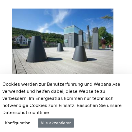
arrow_forward
Flusskraftwerk Horb am Neckar
Cookies werden zur Benutzerführung und Webanalyse
verwendet und helfen dabei, diese Webseite zu
{{#displayPraxisbeispielMap}} {{{body}}}
verbessern. Im Energieatlas kommen nur technisch
{{/displayPraxisbeispielMap}}
notwendige Cookies zum Einsatz.
Besuchen Sie unsere
Datenschutzrichtlinie
Cookie-Einstellungen
Barrierefreiheit
Datenschutz
Konfiguration
Alle akzeptieren
Impressum