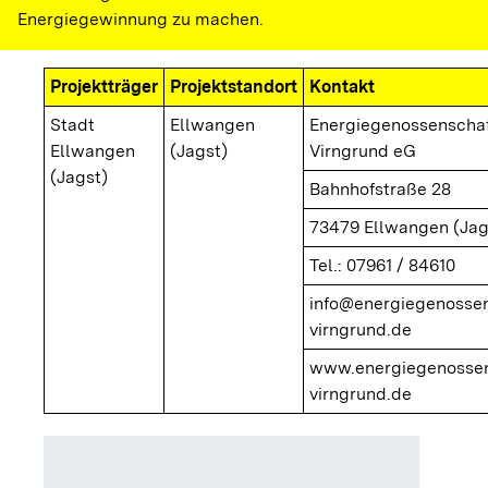
Energiegewinnung zu machen.
Projektträger
Projektstandort
Kontakt
Stadt
Ellwangen
Energiegenossenscha
Ellwangen
(Jagst)
Virngrund eG
(Jagst)
Bahnhofstraße 28
73479 Ellwangen (Jag
Tel.: 07961 / 84610
info@energiegenossen
virngrund.de
www.energiegenossen
virngrund.de
Installi