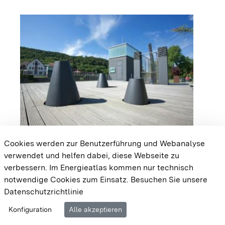
arrow_forward
Flusskraftwerk Horb am Neckar
Cookies werden zur Benutzerführung und Webanalyse
verwendet und helfen dabei, diese Webseite zu
{{#displayPraxisbeispielMap}} {{{body}}}
verbessern. Im Energieatlas kommen nur technisch
{{/displayPraxisbeispielMap}}
notwendige Cookies zum Einsatz.
Besuchen Sie unsere
Datenschutzrichtlinie
Cookie-Einstellungen
Barrierefreiheit
Datenschutz
Konfiguration
Alle akzeptieren
Impressum