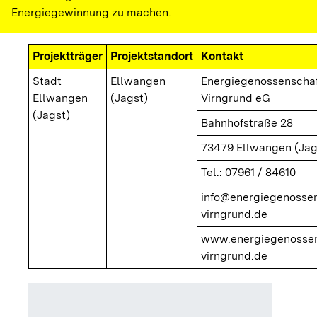
Energiegewinnung zu machen.
Projektträger
Projektstandort
Kontakt
Stadt
Ellwangen
Energiegenossenscha
Ellwangen
(Jagst)
Virngrund eG
(Jagst)
Bahnhofstraße 28
73479 Ellwangen (Jag
Tel.: 07961 / 84610
info@energiegenossen
virngrund.de
www.energiegenossen
virngrund.de
Installi