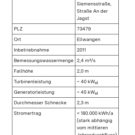
Siemensstraße,
Straße An der
Jagst
PLZ
73479
Ort
Ellwangen
Inbetriebnahme
2011
Bemessungswassermenge
2,4 m³/s
Fallhöhe
2,0 m
Turbinenleistung
~ 40 kW
el
Generatorleistung
~ 45 kW
el
Durchmesser Schnecke
2,3 m
Stromertrag
< 180.000 kWh/a
(stark abhängig
vom mittleren
Jahresdurchfluss)