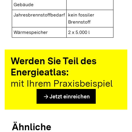
Gebäude
Jahresbrennstoffbedarf
kein fossiler
Brennstoff
Wärmespeicher
2 x 5.000 l
Werden Sie Teil des
Energieatlas:
mit Ihrem Praxisbeispiel
arrow_forward
Jetzt einreichen
Ähnliche