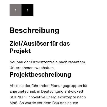
chevron_left
chevron_right
Zur vorhergehenden Folie springen
Zur nächsten Folie springen
Beschreibung
Ziel/Auslöser für das
Projekt
Neubau der Firmenzentrale nach rasantem
Unternehmenswachstum.
Projektbeschreibung
Als eine der führenden Planungsgruppen für
Energietechnik in Deutschland entwickelt
SCHNEPF innovative Energiekonzepte nach
Maß. So wurde vor dem Bau des neuen