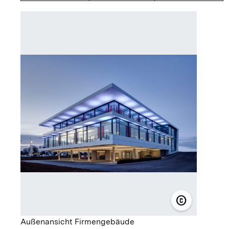
Außenan
copyright
© SCHNEPF P
Außenansicht Firmengebäude