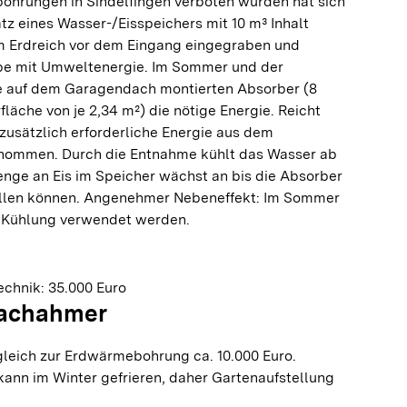
hrungen in Sindelfingen verboten wurden hat sich
atz eines Wasser-/Eisspeichers mit 10 m³ Inhalt
 im Erdreich vor dem Eingang eingegraben und
e mit Umweltenergie. Im Sommer und der
ie auf dem Garagendach montierten Absorber (8
läche von je 2,34 m²) die nötige Energie. Reicht
 zusätzlich erforderliche Energie aus dem
tnommen. Durch die Entnahme kühlt das Wasser ab
 Menge an Eis im Speicher wächst an bis die Absorber
ellen können. Angenehmer Nebeneffekt: Im Sommer
r Kühlung verwendet werden.
chnik: 35.000 Euro
Nachahmer
leich zur Erdwärmebohrung ca. 10.000 Euro.
kann im Winter gefrieren, daher Gartenaufstellung