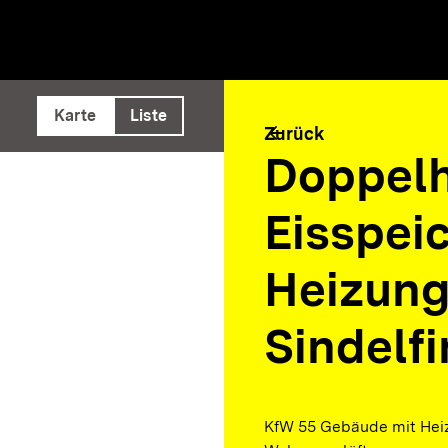
e ausführen
Karte
Liste
arrow_back
Zurück
Doppelh
Eisspeic
Heizung
Sindelf
KfW 55 Gebäude mit Heiz