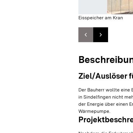
Eisspeicher am Kran
chevron_left
chevron_right
Zur vorhergehenden F
Zur nächsten F
Beschreibu
Ziel/Auslöser f
Der Bauherr wollte eine
in Sindelfingen nicht meh
der Energie über einen 
Wärmepumpe.
Projektbeschr