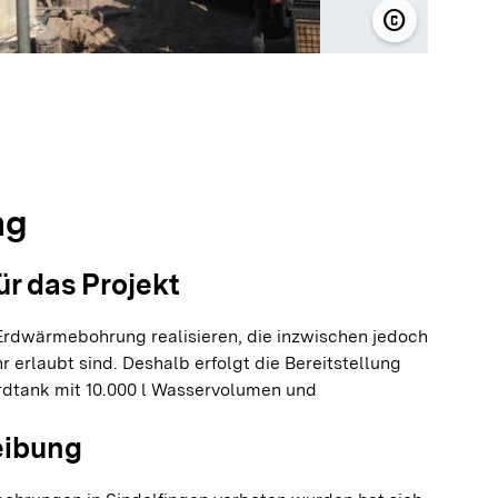
copyright
© HNP Archi
olie springen
olie springen
ng
ür das Projekt
 Erdwärmebohrung realisieren, die inzwischen jedoch
r erlaubt sind. Deshalb erfolgt die Bereitstellung
Erdtank mit 10.000 l Wasservolumen und
eibung