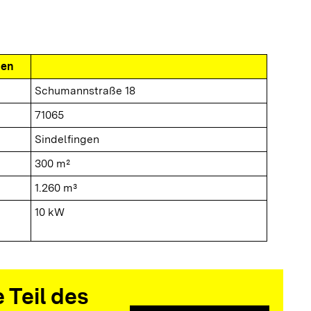
nen
Schumannstraße 18
71065
Sindelfingen
300 m²
1.260 m³
10 kW
 Teil des