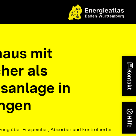
aus mit
her als
chat
Kontakt
sanlage in
ingen
help
Hilfe
ung über Eisspeicher, Absorber und kontrollierter