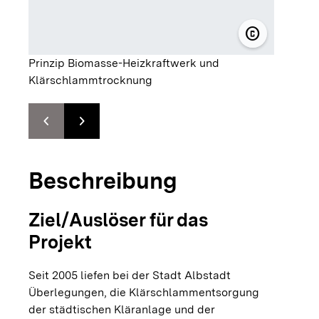
copyright
© Klärschl
Prinzip Biomasse-Heizkraftwerk und
Klärschlammtrocknung
chevron_left
chevron_right
Zur vorhergehenden Folie springen
Zur nächsten Folie springen
Beschreibung
Ziel/Auslöser für das
Projekt
Seit 2005 liefen bei der Stadt Albstadt
Überlegungen, die Klärschlammentsorgung
der städtischen Kläranlage und der