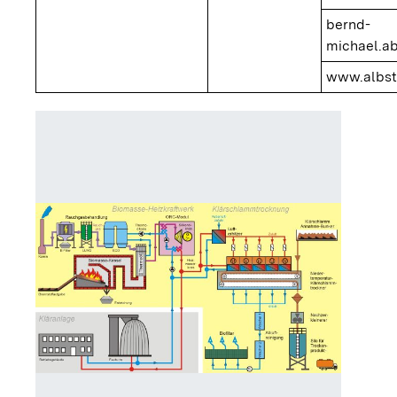
bernd-
michael.a
www.albst
Grafisc