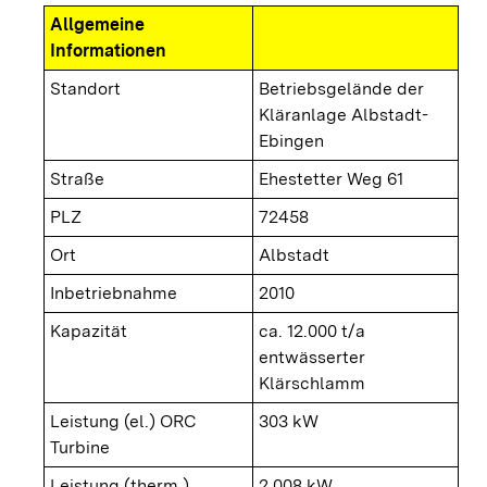
Allgemeine
Informationen
Standort
Betriebsgelände der
Kläranlage Albstadt-
Ebingen
Straße
Ehestetter Weg 61
PLZ
72458
Ort
Albstadt
Inbetriebnahme
2010
Kapazität
ca. 12.000 t/a
entwässerter
Klärschlamm
Leistung (el.) ORC
303 kW
Turbine
Leistung (therm.)
2.008 kW