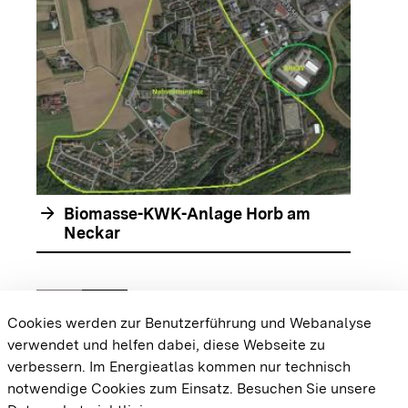
arrow_forwar
arrow_forward
Biomasse-KWK-Anlage Horb am
Neckar
chevron_left
chevron_right
Zur vorhergehenden Folie springen
Zur nächsten Folie springen
Cookies werden zur Benutzerführung und Webanalyse
verwendet und helfen dabei, diese Webseite zu
{{#displayPraxisbeispielMap}} {{{body}}}
verbessern. Im Energieatlas kommen nur technisch
{{/displayPraxisbeispielMap}}
notwendige Cookies zum Einsatz.
Besuchen Sie unsere