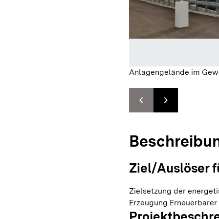
Anlagengelände im Gew
chevron_left
chevron_right
Zur vorhergehenden F
Zur nächsten F
Beschreibu
Ziel/Auslöser f
Zielsetzung der energet
Erzeugung Erneuerbarer 
Projektbeschr