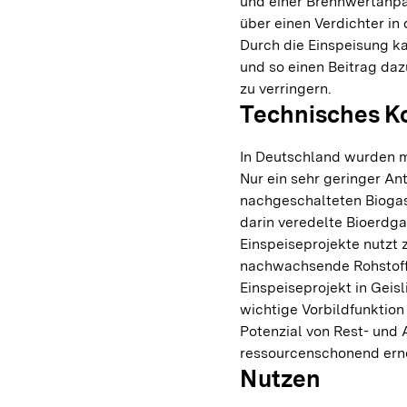
und einer Brennwertanpa
über einen Verdichter in
Durch die Einspeisung k
und so einen Beitrag dazu
zu verringern.
Technisches K
In Deutschland wurden mi
Nur ein sehr geringer Ant
nachgeschalteten Biogas
darin veredelte Bioerdga
Einspeiseprojekte nutzt 
nachwachsende Rohstoffe
Einspeiseprojekt in Gei
wichtige Vorbildfunktion
Potenzial von Rest- und 
ressourcenschonend erne
Nutzen