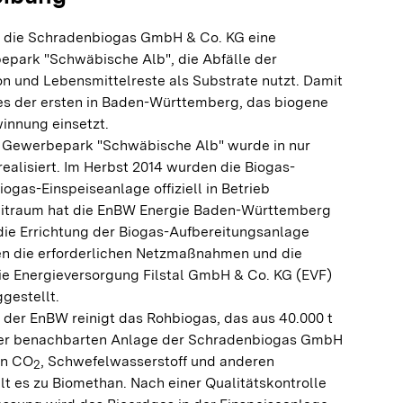
ibt die Schradenbiogas GmbH & Co. KG eine
park "Schwäbische Alb", die Abfälle der
n und Lebensmittelreste als Substrate nutzt. Damit
es der ersten in Baden-Württemberg, das biogene
innung einsetzt.
m Gewerbepark "Schwäbische Alb" wurde in nur
ealisiert. Im Herbst 2014 wurden die Biogas-
ogas-Einspeiseanlage offiziell in Betrieb
itraum hat die EnBW Energie Baden-Württemberg
 die Errichtung der Biogas-Aufbereitungsanlage
den die erforderlichen Netzmaßnahmen und die
ie Energieversorgung Filstal GmbH & Co. KG (EVF)
ggestellt.
 der EnBW reinigt das Rohbiogas, das aus 40.000 t
 der benachbarten Anlage der Schradenbiogas GmbH
on CO
, Schwefelwasserstoff und anderen
2
t es zu Biomethan. Nach einer Qualitätskontrolle