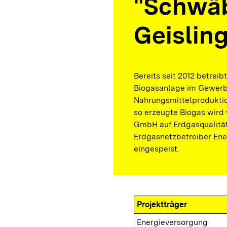
"Schwäb
Geislin
Bereits seit 2012 betre
Biogasanlage im Gewerbe
Nahrungsmittelproduktio
so erzeugte Biogas wir
GmbH auf Erdgasqualität
Erdgasnetzbetreiber Ener
eingespeist.
Projektträger
Energieversorgung