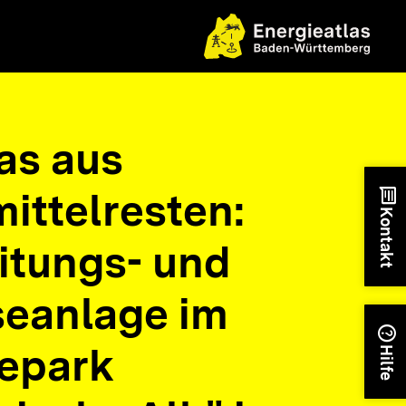
as aus
ittelresten:
chat
Kontakt
itungs- und
seanlage im
help
epark
Hilfe