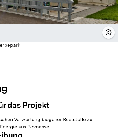
copyright
© Energieve
erbepark
olie springen
olie springen
ng
ür das Projekt
ischen Verwertung biogener Reststoffe zur
Energie aus Biomasse.
eibung