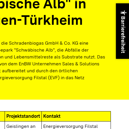
ische Alb" in
accessibility
gen-Türkheim
Barrierefreiheit
ibt die Schradenbiogas GmbH & Co. KG eine
park "Schwäbische Alb", die Abfälle der
n und Lebensmittelreste als Substrate nutzt. Das
d von dem EnBW Unternehmen Sales & Solutions
 aufbereitet und durch den örtlichen
gieversorgung Filstal (EVF) in das Netz
Projektstandort
Kontakt
Geislingen an
Energieversorgung Filstal