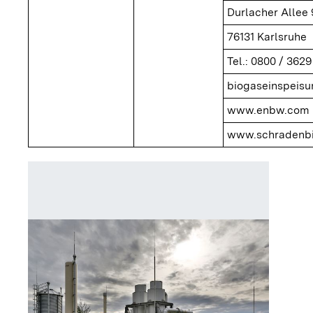
Durlacher Allee 
76131 Karlsruhe
Tel.: 0800 / 3629
biogaseinspei
www.enbw.com
www.schradenbi
Schaltze