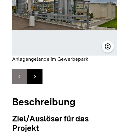
copyright
© Energieve
Anlagengelände im Gewerbepark
chevron_left
chevron_right
Zur vorhergehenden Folie springen
Zur nächsten Folie springen
Beschreibung
Ziel/Auslöser für das
Projekt