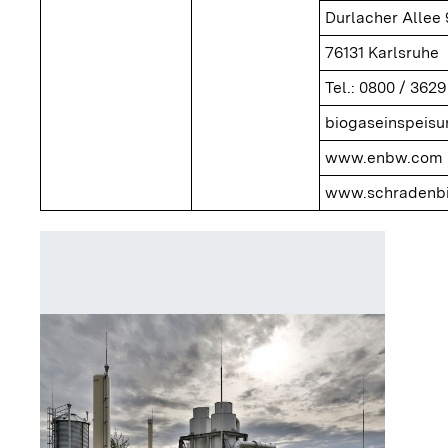
Durlacher Allee 
76131 Karlsruhe
Tel.: 0800 / 3629
biogaseinspei
www.enbw.com
www.schradenbi
Schaltze