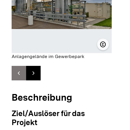
copyright
© Energieve
Anlagengelände im Gewerbepark
chevron_left
chevron_right
Zur vorhergehenden Folie springen
Zur nächsten Folie springen
Beschreibung
Ziel/Auslöser für das
Projekt