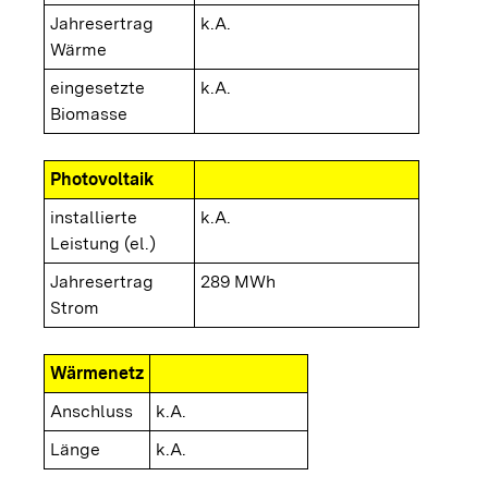
Jahresertrag
k.A.
Wärme
eingesetzte
k.A.
Biomasse
Photovoltaik
installierte
k.A.
Leistung (el.)
Jahresertrag
289 MWh
Strom
Wärmenetz
Anschluss
k.A.
Länge
k.A.