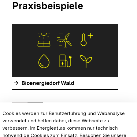
Praxisbeispiele
arrow_forwar
arrow_forward
Bioenergiedorf Wald
chevron_left
chevron_right
Zur vorhergehenden Folie springen
Zur nächsten Folie springen
Cookies werden zur Benutzerführung und Webanalyse
verwendet und helfen dabei, diese Webseite zu
{{#displayPraxisbeispielMap}} {{{body}}}
verbessern. Im Energieatlas kommen nur technisch
{{/displayPraxisbeispielMap}}
notwendige Cookies zum Einsatz.
Besuchen Sie unsere