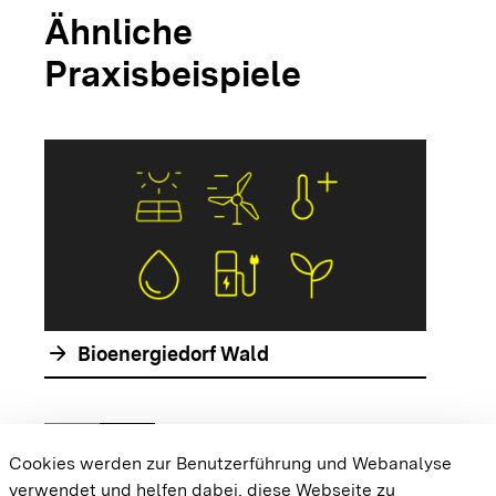
Ähnliche
Praxisbeispiele
arrow_forwar
arrow_forward
Bioenergiedorf Wald
chevron_left
chevron_right
Zur vorhergehenden Folie springen
Zur nächsten Folie springen
Cookies werden zur Benutzerführung und Webanalyse
verwendet und helfen dabei, diese Webseite zu