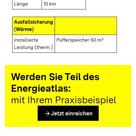
Länge
10 km
Ausfallsicherung
(Wärme)
installierte
Pufferspeicher 50 m³
Leistung (therm.)
Werden Sie Teil des
Energieatlas:
mit Ihrem Praxisbeispiel
arrow_forward
Jetzt einreichen