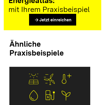
Energieatlas:
mit Ihrem Praxisbeispiel
arrow_forward
Jetzt einreichen
Ähnliche
Praxisbeispiele
arrow_forwar