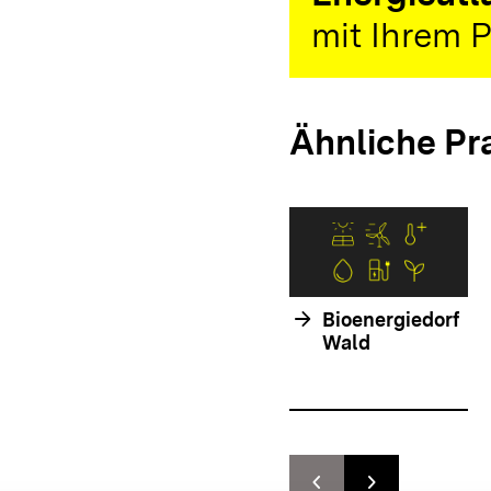
mit Ihrem P
Ähnliche Pr
arrow_forward
Bioenergiedorf
Wald
chevron_left
chevron_right