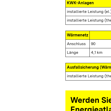
KWK-Anlagen
installierte Leistung (el.
installierte Leistung (th
Wärmenetz
Anschluss
90
Länge
4,1 km
Ausfallsicherung (Wär
installierte Leistung (th
Werden Sie
Energieatl