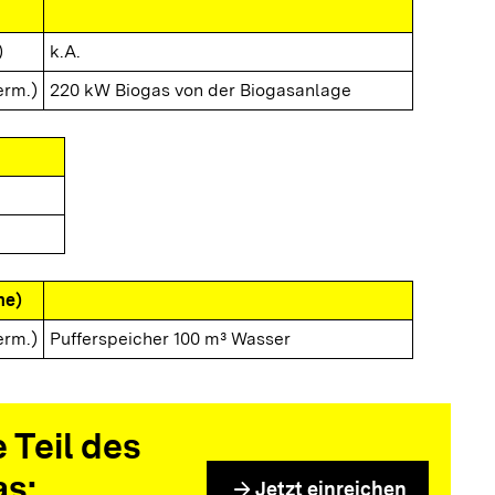
)
k.A.
erm.)
220 kW Biogas von der Biogasanlage
me)
erm.)
Pufferspeicher 100 m³ Wasser
 Teil des
as:
arrow_forward
Jetzt einreichen