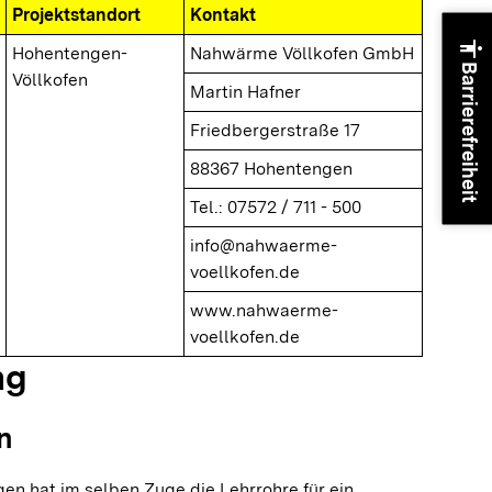
Projektstandort
Kontakt
accessibility
Hohentengen-
Nahwärme Völlkofen GmbH
Barrierefreiheit
Völlkofen
Martin Hafner
Friedbergerstraße 17
88367 Hohentengen
Tel.: 07572 / 711 - 500
info@nahwaerme-
voellkofen.de
www.nahwaerme-
voellkofen.de
ng
n
n hat im selben Zuge die Lehrrohre für ein