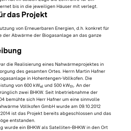
rnet bis in die jeweiligen Häuser mit verlegt.
ür das Projekt
tzung von Erneuerbaren Energien, d.h. konkret für
be der Abwärme der Biogasanlage an das ganze
eibung
war die Realisierung eines Nahwärmeprojektes in
orgung des gesamten Ortes. Herrn Martin Hafner
Biogasanlage in Hohentengen-Völlkofen. Die
eistung von 600 kW
und 500 kW
. An der
el
th
prünglich zwei BHKW. Seit Inbetriebnahme der
04 bemühte sich Herr Hafner um eine sinnvolle
ahwärme Völlkofen GmbH wurde am 09.10.2012
2014 ist das Projekt bereits abgeschlossen und das
 Göge entstanden.
g wurde ein BHKW als Satelliten-BHKW in den Ort