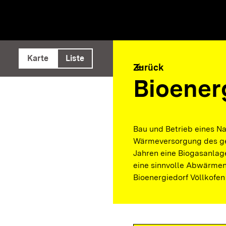
e ausführen
Karte
Liste
arrow_back
Zurück
Bioener
Bau und Betrieb eines N
Wärmeversorgung des ges
Jahren eine Biogasanlag
eine sinnvolle Abwärmenu
Bioenergiedorf Völlkofe