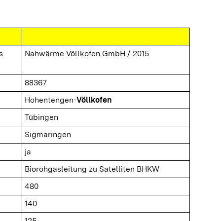
s
Nahwärme Völlkofen GmbH / 2015
88367
Hohentengen-
Völlkofen
Tübingen
Sigmaringen
ja
Biorohgasleitung zu Satelliten BHKW
480
140
125