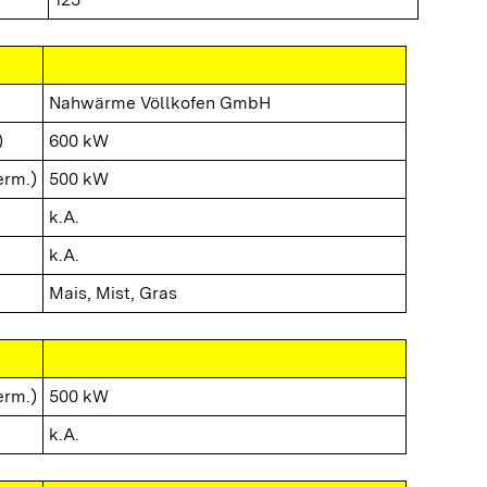
Nahwärme Völlkofen GmbH
)
600 kW
erm.)
500 kW
k.A.
k.A.
Mais, Mist, Gras
erm.)
500 kW
k.A.