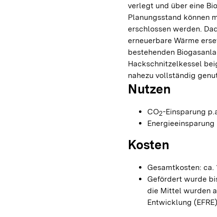
verlegt und über eine B
Planungsstand können m
erschlossen werden. Dadu
erneuerbare Wärme erse
bestehenden Biogasanla
Hackschnitzelkessel bei
nahezu vollständig genu
Nutzen
CO
-Einsparung p.a
2
Energieeinsparung p
Kosten
Gesamtkosten: ca. 1
Gefördert wurde bi
die Mittel wurden 
Entwicklung (EFRE) 