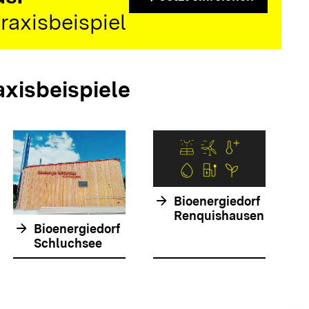
raxisbeispiel
axisbeispiele
arrow_forwar
arrow_forward
Bioenergiedorf
Renquishausen
arrow_forward
Bioenergiedorf
Schluchsee