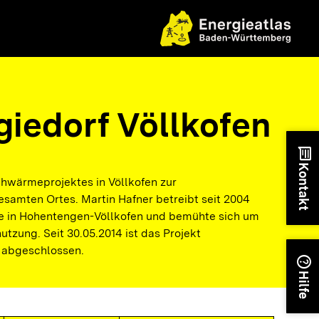
giedorf Völlkofen
chat
Kontakt
ahwärmeprojektes in Völlkofen zur
amten Ortes. Martin Hafner betreibt seit 2004
e in Hohentengen-Völlkofen und bemühte sich um
tzung. Seit 30.05.2014 ist das Projekt
n abgeschlossen.
help
Hilfe