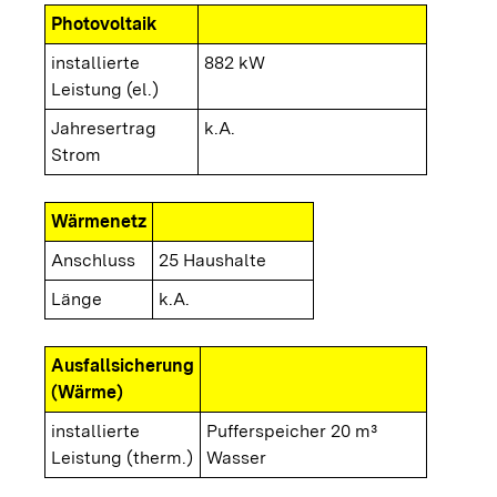
Photovoltaik
installierte
882 kW
Leistung (el.)
Jahresertrag
k.A.
Strom
Wärmenetz
Anschluss
25 Haushalte
Länge
k.A.
Ausfallsicherung
(Wärme)
installierte
Pufferspeicher 20 m³
Leistung (therm.)
Wasser