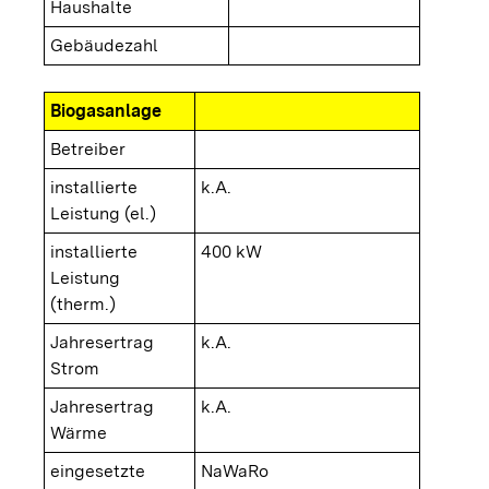
Haushalte
Gebäudezahl
Biogasanlage
Betreiber
installierte
k.A.
Leistung (el.)
installierte
400 kW
Leistung
(therm.)
Jahresertrag
k.A.
Strom
Jahresertrag
k.A.
Wärme
eingesetzte
NaWaRo