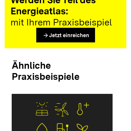
Energieatlas:
mit Ihrem Praxisbeispiel
arrow_forward
Jetzt einreichen
Ähnliche
Praxisbeispiele
arrow_forwar