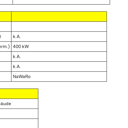
)
k.A.
erm.)
400 kW
k.A.
k.A.
NaWaRo
bäude