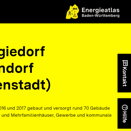
giedorf
ndorf
chat
Kontakt
enstadt)
help
16 und 2017 gebaut und versorgt rund 70 Gebäude
Hilfe
n- und Mehrfamilienhäuser, Gewerbe und kommunale