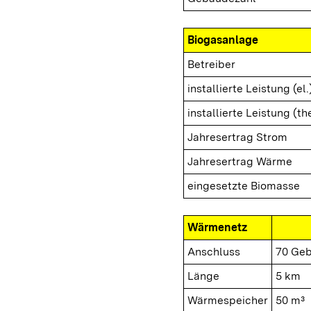
Biogasanlage
Betreiber
installierte Leistung (el.
installierte Leistung (th
Jahresertrag Strom
Jahresertrag Wärme
eingesetzte Biomasse
Wärmenetz
Anschluss
70 Ge
Länge
5 km
Wärmespeicher
50 m³