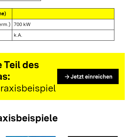
me)
erm.)
700 kW
k.A.
 Teil des
as:
arrow_forward
Jetzt einreichen
raxisbeispiel
axisbeispiele