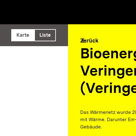
e ausführen
Karte
Liste
arrow_back
Zurück
Bioener
Veringe
(Vering
Das Wärmenetz wurde 20
mit Wärme. Darunter Ei
Gebäude.