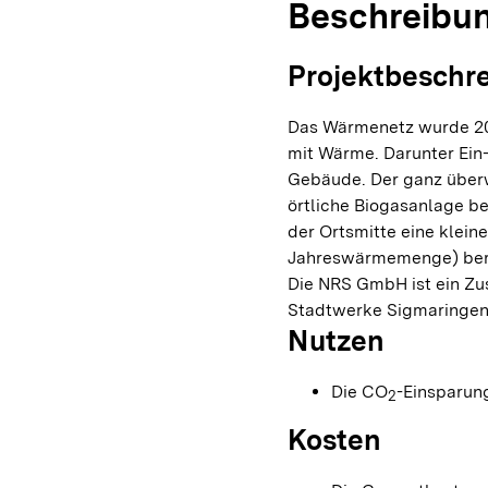
Beschreibu
Projektbeschr
Das Wärmenetz wurde 20
mit Wärme. Darunter Ei
Gebäude. Der ganz überw
örtliche Biogasanlage ber
der Ortsmitte eine klein
Jahreswärmemenge) bere
Die NRS GmbH ist ein Z
Stadtwerke Sigmaringen
Nutzen
Die CO
-Einsparung
2
Kosten