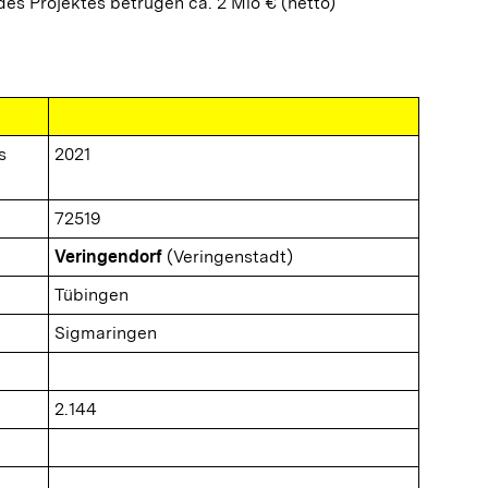
es Projektes betrugen ca. 2 Mio € (netto)
s
2021
72519
Veringendorf
(Veringenstadt)
Tübingen
Sigmaringen
2.144