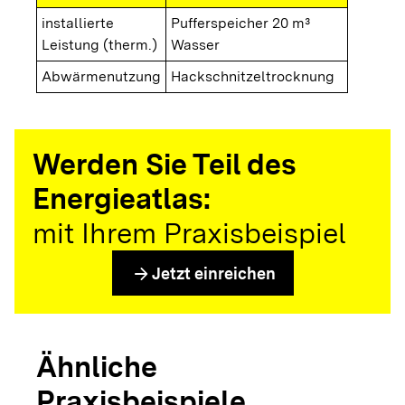
installierte
Pufferspeicher 20 m³
Leistung (therm.)
Wasser
Abwärmenutzung
Hackschnitzeltrocknung
Werden Sie Teil des
Energieatlas:
mit Ihrem Praxisbeispiel
arrow_forward
Jetzt einreichen
Ähnliche
Praxisbeispiele