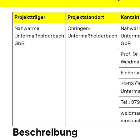
Projektträger
Projektstandort
Kontakt
Nahwärme
Öhringen-
Nahwär
Untermaßholderbach
Untermaßholderbach
Unterma
GbR
GbR
Prof. Dr.
Weidma
Eichbru
74613 Ö
Unterma
Tel.: 07
weidma
mosbac
Beschreibung