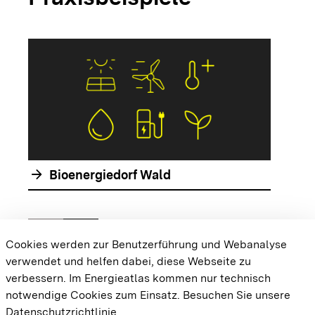
arrow_forwar
arrow_forward
Bioenergiedorf Wald
chevron_left
chevron_right
Zur vorhergehenden Folie springen
Zur nächsten Folie springen
Cookies werden zur Benutzerführung und Webanalyse
verwendet und helfen dabei, diese Webseite zu
{{#displayPraxisbeispielMap}} {{{body}}}
verbessern. Im Energieatlas kommen nur technisch
{{/displayPraxisbeispielMap}}
notwendige Cookies zum Einsatz.
Besuchen Sie unsere
Datenschutzrichtlinie