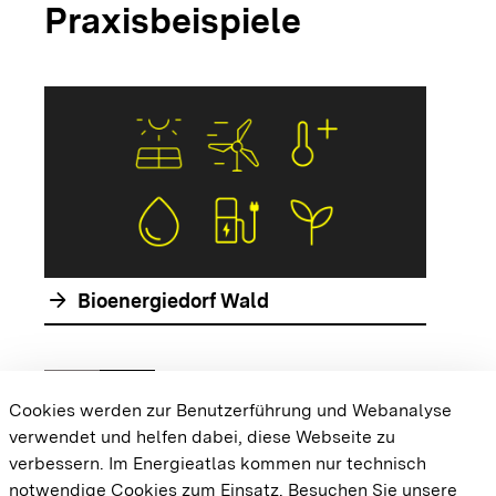
Praxisbeispiele
arrow_forwar
arrow_forward
Bioenergiedorf Wald
chevron_left
chevron_right
Zur vorhergehenden Folie springen
Zur nächsten Folie springen
Cookies werden zur Benutzerführung und Webanalyse
verwendet und helfen dabei, diese Webseite zu
{{#displayPraxisbeispielMap}} {{{body}}}
verbessern. Im Energieatlas kommen nur technisch
{{/displayPraxisbeispielMap}}
notwendige Cookies zum Einsatz.
Besuchen Sie unsere