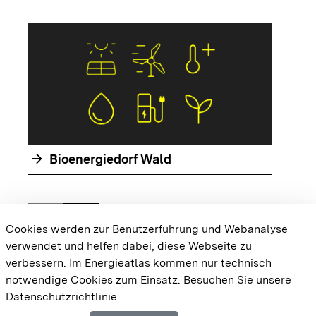
arrow_forwar
arrow_forward
Bioenergiedorf Wald
chevron_left
chevron_right
Zur vorhergehenden Folie springen
Zur nächsten Folie springen
Cookies werden zur Benutzerführung und Webanalyse
verwendet und helfen dabei, diese Webseite zu
{{#displayPraxisbeispielMap}} {{{body}}}
verbessern. Im Energieatlas kommen nur technisch
{{/displayPraxisbeispielMap}}
notwendige Cookies zum Einsatz.
Besuchen Sie unsere
Datenschutzrichtlinie
Cookie-Einstellungen
Barrierefreiheit
Datenschutz