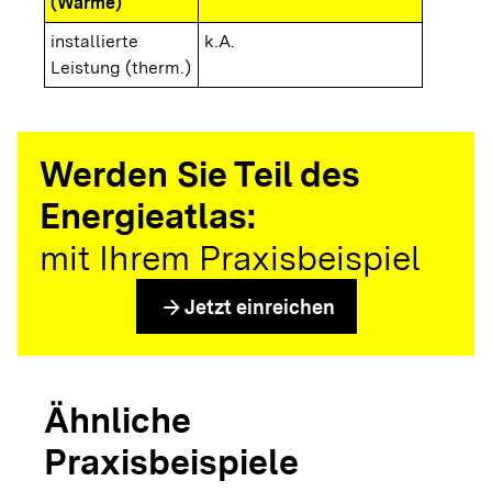
(Wärme)
installierte
k.A.
Leistung (therm.)
Werden Sie Teil des
Energieatlas:
mit Ihrem Praxisbeispiel
arrow_forward
Jetzt einreichen
Ähnliche
Praxisbeispiele