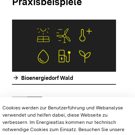
Praxisbeispiele
arrow_forwar
arrow_forward
Bioenergiedorf Wald
chevron_left
chevron_right
Zur vorhergehenden Folie springen
Zur nächsten Folie springen
Cookies werden zur Benutzerführung und Webanalyse
verwendet und helfen dabei, diese Webseite zu
{{#displayPraxisbeispielMap}} {{{body}}}
verbessern. Im Energieatlas kommen nur technisch
{{/displayPraxisbeispielMap}}
notwendige Cookies zum Einsatz.
Besuchen Sie unsere