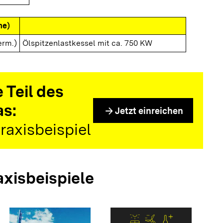
me)
erm.)
Ölspitzenlastkessel mit ca. 750 KW
 Teil des
as:
arrow_forward
Jetzt einreichen
raxisbeispiel
axisbeispiele