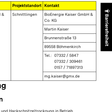
Projektstandort
Kontakt
accessibility
H &
Schnittlingen
BioEnergie Kaiser GmbH &
Barrierefreiheit
Co. KG
Martin Kaiser
Brunnenstraße 13
89558 Böhmenkirch
Tel.:
07332 / 5847
07332 / 309461
0157 / 71897313
mg.kaiser@gmx.de
ng
n
 und Hackschnitzeltrocknung in Betrieb.