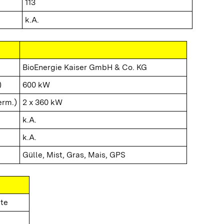
113
k.A.
BioEnergie Kaiser GmbH & Co. KG
)
600 kW
erm.)
2 x 360 kW
k.A.
k.A.
Gülle, Mist, Gras, Mais, GPS
te