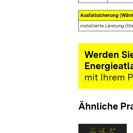
Ausfallsicherung (Wär
installierte Leistung (th
Werden Sie
Energieatl
mit Ihrem P
Ähnliche Pr