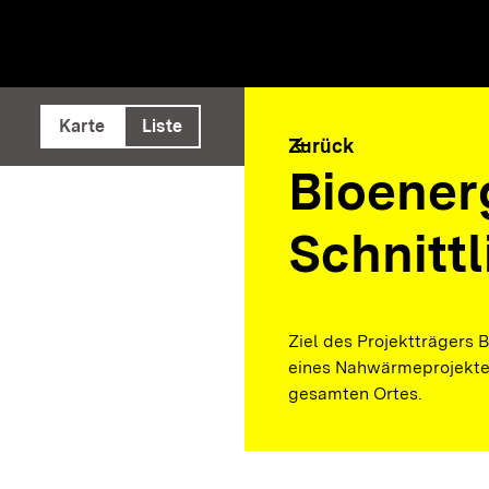
e ausführen
Karte
Liste
arrow_back
Zurück
Bioener
Schnitt
Ziel des Projektträgers 
eines Nahwärmeprojektes
gesamten Ortes.