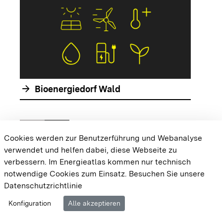
arrow_forward
arrow_forwar
Bioenergiedorf Wald
chevron_left
chevron_right
Zur vorhergehenden Folie springen
Zur nächsten Folie springen
Cookies werden zur Benutzerführung und Webanalyse
verwendet und helfen dabei, diese Webseite zu
{{#displayPraxisbeispielMap}} {{{body}}}
verbessern. Im Energieatlas kommen nur technisch
{{/displayPraxisbeispielMap}}
notwendige Cookies zum Einsatz.
Besuchen Sie unsere
Datenschutzrichtlinie
Cookie-Einstellungen
Barrierefreiheit
Datenschutz
Konfiguration
Alle akzeptieren
Impressum