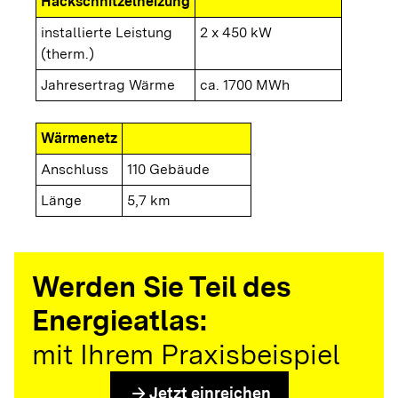
Hackschnitzelheizung
installierte Leistung
2 x 450 kW
(therm.)
Jahresertrag Wärme
ca. 1700 MWh
Wärmenetz
Anschluss
110 Gebäude
Länge
5,7 km
Werden Sie Teil des
Energieatlas:
mit Ihrem Praxisbeispiel
arrow_forward
Jetzt einreichen