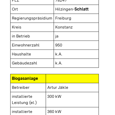
PLZ
78247
Ort
Hilzingen-
Schlatt
Regierungspräsidium
Freiburg
Kreis
Konstanz
in Betrieb
ja
Einwohnerzahl
950
Haushalte
k.A.
Gebäudezahl
k.A.
Biogasanlage
Betreiber
Artur Jäkle
installierte
300 kW
Leistung (el.)
installierte
360 kW