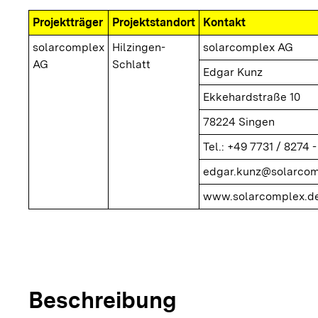
Projektträger
Projektstandort
Kontakt
solarcomplex
Hilzingen-
solarcomplex AG
AG
Schlatt
Edgar Kunz
Ekkehardstraße 10
78224 Singen
Tel.: +49 7731 / 8274 -
edgar.kunz@solarcom
www.solarcomplex.de
copyright
© solarcomp
Heizzentrale
Beschreibung