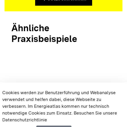
Ähnliche
Praxisbeispiele
arrow_forward
Bioenergiedorf
Schluchsee
arrow_forward
arrow_forward
Bioenergiedorf
Bioener
Wald
Renqui
Cookies werden zur Benutzerführung und Webanalyse
verwendet und helfen dabei, diese Webseite zu
{{#displayPraxisbeispielMap}} {{{body}}}
verbessern. Im Energieatlas kommen nur technisch
{{/displayPraxisbeispielMap}}
notwendige Cookies zum Einsatz.
Besuchen Sie unsere
Datenschutzrichtlinie
Cookie-Einstellungen
Barrierefreiheit
Datenschutz