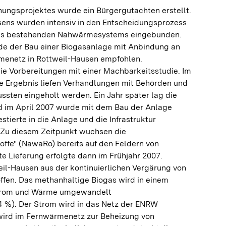
ungsprojektes wurde ein Bürgergutachten erstellt.
sens wurden intensiv in den Entscheidungsprozess
des bestehenden Nahwärmesystems eingebunden.
de der Bau einer Biogasanlage mit Anbindung an
enetz in Rottweil-Hausen empfohlen.
e Vorbereitungen mit einer Machbarkeitsstudie. Im
ve Ergebnis liefen Verhandlungen mit Behörden und
sten eingeholt werden. Ein Jahr später lag die
 im April 2007 wurde mit dem Bau der Anlage
tierte in die Anlage und die Infrastruktur
. Zu diesem Zeitpunkt wuchsen die
fe" (NawaRo) bereits auf den Feldern von
te Lieferung erfolgte dann im Frühjahr 2007.
eil-Hausen aus der kontinuierlichen Vergärung von
en. Das methanhaltige Biogas wird in einem
Strom und Wärme umgewandelt
 %). Der Strom wird in das Netz der ENRW
wird im Fernwärmenetz zur Beheizung von