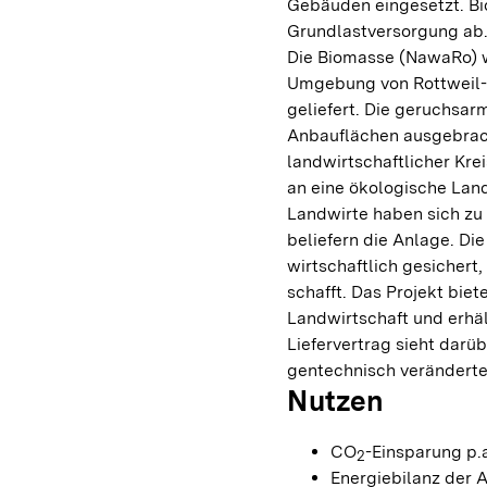
Gebäuden eingesetzt. Bio
Grundlastversorgung ab
Die Biomasse (NawaRo) w
Umgebung von Rottweil-H
geliefert. Die geruchsar
Anbauflächen ausgebrac
landwirtschaftlicher Kre
an eine ökologische Land
Landwirte haben sich z
beliefern die Anlage. Di
wirtschaftlich gesichert
schafft. Das Projekt bie
Landwirtschaft und erhäl
Liefervertrag sieht darü
gentechnisch veränderte 
Nutzen
CO
-Einsparung p.a
2
Energiebilanz der 