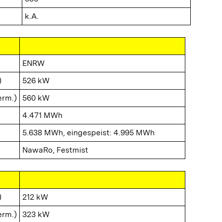
k.A.
ENRW
)
526 kW
erm.)
560 kW
4.471 MWh
5.638 MWh, eingespeist: 4.995 MWh
NawaRo, Festmist
)
212 kW
erm.)
323 kW