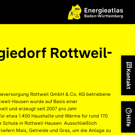
giedorf Rottweil-
chat
Kontakt
ieversorgung Rottweil GmbH & Co. KG betriebene
tweil-Hausen wurde auf Basis einer
elt und erzeugt seit 2007 pro Jahr
help
r etwa 1.400 Haushalte und Wärme für rund 170
Hilfe
Schule in Rottweil-Hausen. Ausschließlich
liefern Mais, Getreide und Gras, um die Anlage zu