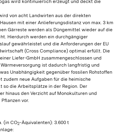
gas wird kontinuierlich erzeugt und deckt die
.
ird von acht Landwirten aus der direkten
ausen mit einer Anlieferungsdistanz von max. 3 km
men Gärreste werden als Düngemittel wieder auf die
ht. Hierdurch werden ein durchgängiger
islauf gewährleistet und die Anforderungen der EU
wirtschaft (Cross Compliance) optimal erfüllt. Die
u einer Liefer-GmbH zusammengeschlossen und
e Wärmeversorgung ist dadurch langfristig und
, was Unabhängigkeit gegenüber fossilen Rohstoffen
tet zudem neue Aufgaben für die heimische
t so die Arbeitsplätze in der Region. Der
ber hinaus den Verzicht auf Monokulturen und
Pflanzen vor.
. (in CO
-Äquivalenten): 3.600 t
2
Anlage: