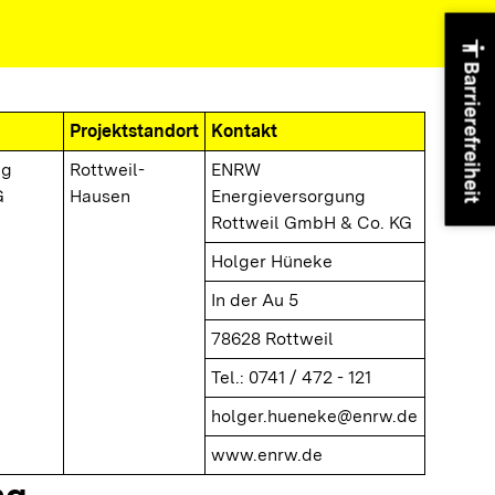
accessibility
Barrierefreiheit
Projektstandort
Kontakt
ng
Rottweil-
ENRW
G
Hausen
Energieversorgung
Rottweil GmbH & Co. KG
Holger Hüneke
In der Au 5
78628 Rottweil
Tel.: 0741 / 472 - 121
holger.hueneke@enrw.de
www.enrw.de