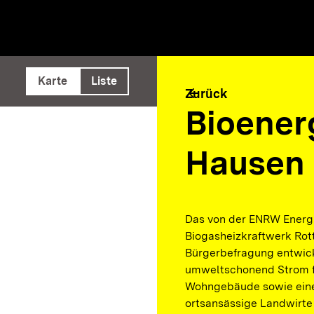
e ausführen
Karte
Liste
arrow_back
Zurück
Bioener
Hausen
Das von der ENRW Energ
Biogasheizkraftwerk Rot
Bürgerbefragung entwick
umweltschonend Strom fü
Wohngebäude sowie eine 
ortsansässige Landwirte 